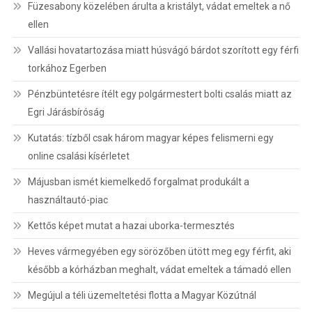
Füzesabony közelében árulta a kristályt, vádat emeltek a nő
ellen
Vallási hovatartozása miatt húsvágó bárdot szorított egy férfi
torkához Egerben
Pénzbüntetésre ítélt egy polgármestert bolti csalás miatt az
Egri Járásbíróság
Kutatás: tízből csak három magyar képes felismerni egy
online csalási kísérletet
Májusban ismét kiemelkedő forgalmat produkált a
használtautó-piac
Kettős képet mutat a hazai uborka-termesztés
Heves vármegyében egy sörözőben ütött meg egy férfit, aki
később a kórházban meghalt, vádat emeltek a támadó ellen
Megújul a téli üzemeltetési flotta a Magyar Közútnál