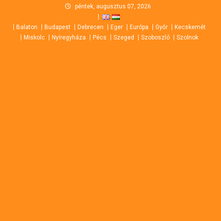
Skip
péntek, augusztus 07, 2026
to
Balaton
Budapest
Debrecen
Eger
Európa
Győr
Kecskemét
content
Miskolc
Nyíregyháza
Pécs
Szeged
Szoboszló
Szolnok