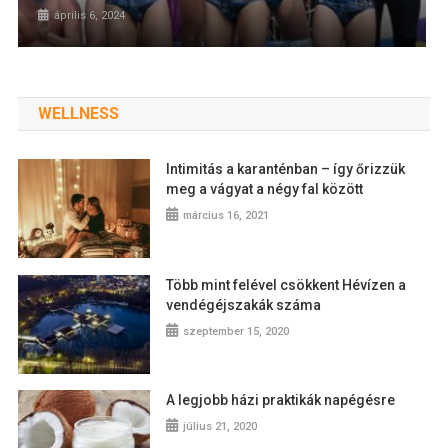
április 6, 2024
WELLNESS
Intimitás a karanténban – így őrizzük
meg a vágyat a négy fal között
március 16, 2021
Több mint felével csökkent Hévízen a
vendégéjszakák száma
szeptember 15, 2020
A legjobb házi praktikák napégésre
július 21, 2020