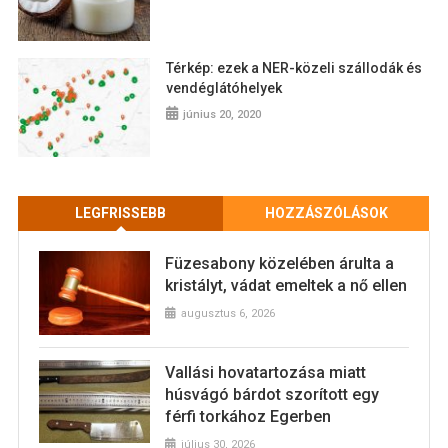
Térkép: ezek a NER-közeli szállodák és
vendéglátóhelyek
június 20, 2020
LEGFRISSEBB
HOZZÁSZÓLÁSOK
Füzesabony közelében árulta a
kristályt, vádat emeltek a nő ellen
augusztus 6, 2026
Vallási hovatartozása miatt
húsvágó bárdot szorított egy
férfi torkához Egerben
július 30, 2026