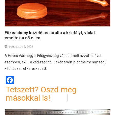
Füzesabony közelében árulta a kristályt, vádat
emeltek a nő ellen
augusztus 6, 2026
A Heves Vármegyei Főügyészség vádat emelt azzal a nővel
szemben, aki – a vád szerint – lakóhelyén jelentős mennyiségű
kábítószerrel kereskedett.
Facebook
Tetszett? Oszd meg
másokkal is!