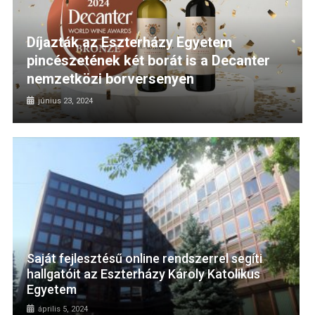
Díjazták az Eszterházy Egyetem
pincészetének két borát is a Decanter
nemzetközi borversenyen
június 23, 2024
Saját fejlesztésű online rendszerrel segíti
hallgatóit az Eszterházy Károly Katolikus
Egyetem
április 5, 2024