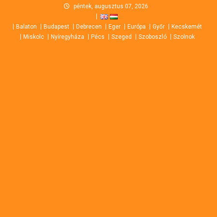
Skip
péntek, augusztus 07, 2026
to
Balaton
Budapest
Debrecen
Eger
Európa
Győr
Kecskemét
content
Miskolc
Nyíregyháza
Pécs
Szeged
Szoboszló
Szolnok