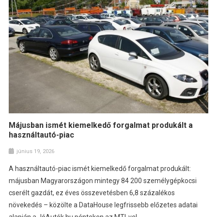
Májusban ismét kiemelkedő forgalmat produkált a
használtautó-piac
június 19, 2026
A használtautó-piac ismét kiemelkedő forgalmat produkált:
májusban Magyarországon mintegy 84 200 személygépkocsi
cserélt gazdát, ez éves összevetésben 6,8 százalékos
növekedés – közölte a DataHouse legfrissebb előzetes adatai
alapján a JóAutók.hu pénteken az MTI-vel.