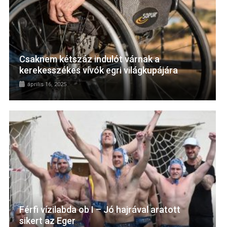
Csaknem kétszáz indulót várnak a
kerekesszékes vívók egri világkupájára
április 16, 2025
Férfi vízilabda ob I – Jó hajrával aratott
sikert az Eger