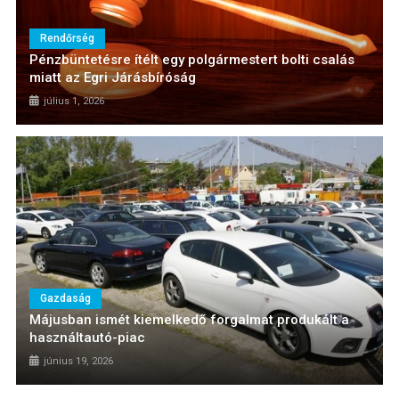
Rendőrség
Pénzbüntetésre ítélt egy polgármestert bolti csalás
miatt az Egri Járásbíróság
július 1, 2026
Gazdaság
Májusban ismét kiemelkedő forgalmat produkált a
használtautó-piac
június 19, 2026