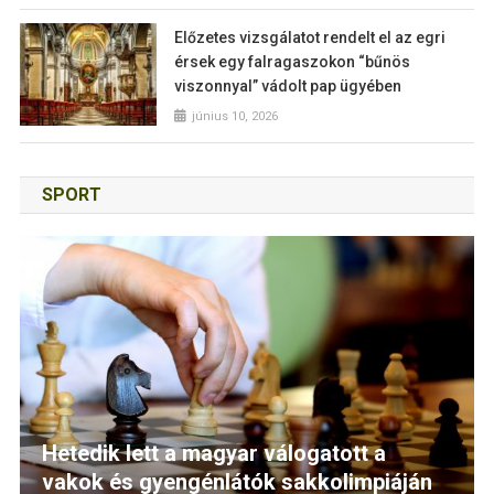
Előzetes vizsgálatot rendelt el az egri
érsek egy falragaszokon “bűnös
viszonnyal” vádolt pap ügyében
június 10, 2026
SPORT
Hetedik lett a magyar válogatott a
vakok és gyengénlátók sakkolimpiáján