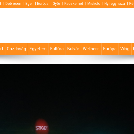
t
Debrecen
Eger
Európa
Győr
Kecskemét
Miskolc
Nyíregyháza
Pé
rt
Gazdaság
Egyetem
Kultúra
Bulvár
Wellness
Európa
Világ