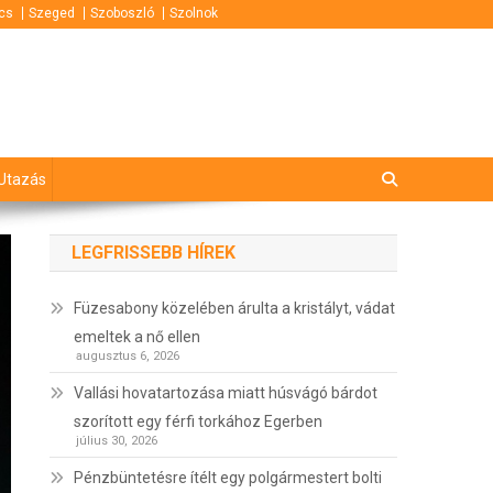
cs
Szeged
Szoboszló
Szolnok
Utazás
LEGFRISSEBB HÍREK
Füzesabony közelében árulta a kristályt, vádat
emeltek a nő ellen
augusztus 6, 2026
Vallási hovatartozása miatt húsvágó bárdot
szorított egy férfi torkához Egerben
július 30, 2026
Pénzbüntetésre ítélt egy polgármestert bolti