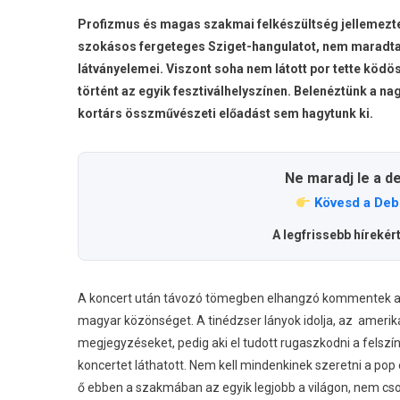
Profizmus és magas szakmai felkészültség jellemezte a
szokásos fergeteges Sziget-hangulatot, nem maradtak 
látványelemei. Viszont soha nem látott por tette ködö
történt az egyik fesztiválhelyszínen. Belenéztünk a n
kortárs összművészeti előadást sem hagytunk ki.
Ne maradj le a d
Kövesd a Deb
A legfrissebb hírekér
A koncert után távozó tömegben elhangzó kommentek ala
magyar közönséget. A tinédzser lányok idolja, az amerikai
megjegyzéseket, pedig aki el tudott rugaszkodni a felszín
koncertet láthatott. Nem kell mindenkinek szeretni a pop 
ő ebben a szakmában az egyik legjobb a világon, nem csod