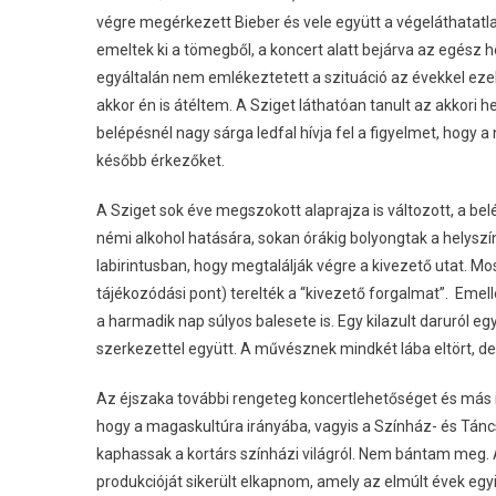
végre megérkezett Bieber és vele együtt a végeláthatatla
emeltek ki a tömegből, a koncert alatt bejárva az egész 
egyáltalán nem emlékeztetett a szituáció az évekkel ezel
akkor én is átéltem. A Sziget láthatóan tanult az akkori h
belépésnél nagy sárga ledfal hívja fel a figyelmet, hogy a
később érkezőket.
A Sziget sok éve megszokott alaprajza is változott, a belé
némi alkohol hatására, sokan órákig bolyongtak a helyszí
labirintusban, hogy megtalálják végre a kivezető utat. M
tájékozódási pont) terelték a “kivezető forgalmat”. Emellett
a harmadik nap súlyos balesete is. Egy kilazult daruról e
szerkezettel együtt. A művésznek mindkét lába eltört, de
Az éjszaka további rengeteg koncertlehetőséget és más 
hogy a magaskultúra irányába, vagyis a Színház- és Tán
kaphassak a kortárs színházi világról. Nem bántam meg.
produkcióját sikerült elkapnom, amely az elmúlt évek e