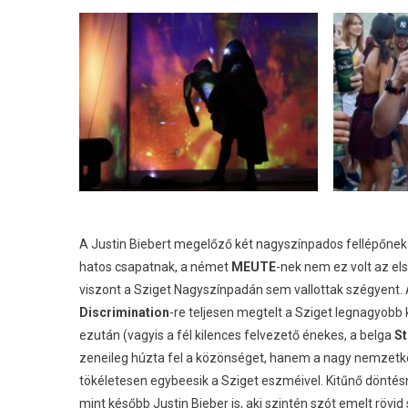
A Justin Biebert megelőző két nagyszínpados fellépőnek 
hatos csapatnak, a német
MEUTE
-nek nem ez volt az el
viszont a Sziget Nagyszínpadán sem vallottak szégyent. 
Discrimination
-re teljesen megtelt a Sziget legnagyobb k
ezután (vagyis a fél kilences felvezető énekes, a belga
S
zeneileg húzta fel a közönséget, hanem a nagy nemzetk
tökéletesen egybeesik a Sziget eszméivel. Kitűnő döntésn
mint később Justin Bieber is, aki szintén szót emelt rövi