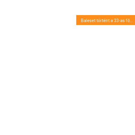
Baleset történt a 33-as főúton, Debrecen közelében