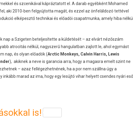
emekkel és szcenikával kápráztatott el. A darab egyébként Mohamed
 fel, aki 2010-ben felgyújtotta magát, és ezzel az önfeláldozó tettével
odukció elképesztő technikai és előadói csapatmunka, amely hiba nélkü
k nap a Szigeten beteljesítette a küldetését – az elvárt nézőszám
yabb atrocitás nélkül, nagyszerű hangulatban zajlott le, ahol egymást
om nap, és olyan előadók (
Arctic Monkeys, Calvin Harris, Lewis
ende
r
), akiknek a neve is garancia arra, hogy a magasra emelt szint ne
gezhetnek – azaz fellégezhetnének, ha a por nem szállna úgy a
y inkább marad az ima, hogy egy lesújtó vihar helyett csendes nyári es
sokkal is!