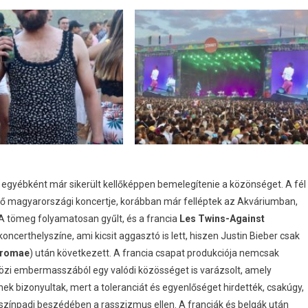
egyébként már sikerült kellőképpen bemelegítenie a közönséget. A fél
ső magyarországi koncertje, korábban már felléptek az Akváriumban,
A tömeg folyamatosan gyűlt, és a francia
Les Twins-Against
oncerthelyszíne, ami kicsit aggasztó is lett, hiszen Justin Bieber csak
tromae
) után következett. A francia csapat produkciója nemcsak
özi embermasszából egy valódi közösséget is varázsolt, amely
ek bizonyultak, mert a toleranciát és egyenlőséget hirdették, csakúgy,
d színpadi beszédében a rasszizmus ellen. A franciák és belgák után