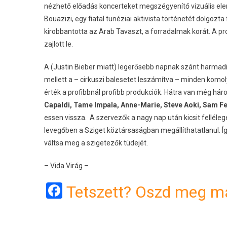
nézhető előadás koncerteket megszégyenítő vizuális el
Bouazizi, egy fiatal tunéziai aktivista történetét dolgozta
kirobbantotta az Arab Tavaszt, a forradalmak korát. A pr
zajlott le.
A (Justin Bieber miatt) legerősebb napnak szánt harmadi
mellett a – cirkuszi balesetet leszámítva – minden komol
érték a profibbnál profibb produkciók. Hátra van még hár
Capaldi, Tame Impala, Anne-Marie, Steve Aoki, Sam F
essen vissza. A szervezők a nagy nap után kicsit felléle
levegőben a Sziget köztársaságban megállíthatatlanul. Íg
váltsa meg a szigetezők tüdejét.
– Vida Virág –
Facebook
Tetszett? Oszd meg má