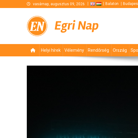
Skip
Balaton
Budapes
vasárnap, augusztus 09, 2026
to
content
Egri Nap
Helyi hírek
Vélemény
Rendőrség
Ország
Spo