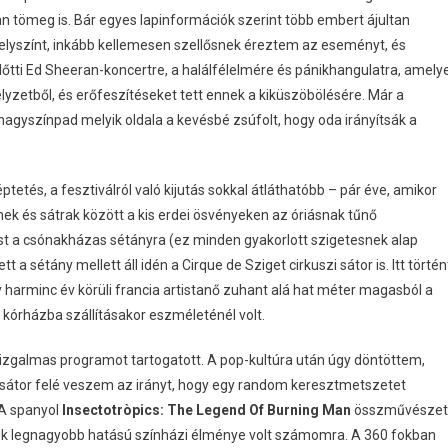
n tömeg is. Bár egyes lapinformációk szerint több embert ájultan
helyszínt, inkább kellemesen szellősnek éreztem az eseményt, és
őtti Ed Sheeran-koncertre, a halálfélelmére és pánikhangulatra, amely
elyzetből, és erőfeszítéseket tett ennek a kiküszöbölésére. Már a
 nagyszínpad melyik oldala a kevésbé zsúfolt, hogy oda irányítsák a
ptetés, a fesztiválról való kijutás sokkal átláthatóbb – pár éve, amikor
nek és sátrak között a kis erdei ösvényeken az óriásnak tűnő
ost a csónakházas sétányra (ez minden gyakorlott szigetesnek alap
 a sétány mellett áll idén a Cirque de Sziget cirkuszi sátor is. Itt történ
gy harminc év körüli francia artistanő zuhant alá hat méter magasból a
 kórházba szállításakor eszméleténél volt.
izgalmas programot tartogatott. A pop-kultúra után úgy döntöttem,
csátor felé veszem az irányt, hogy egy random keresztmetszetet
 A spanyol
Insectotròpics: The Legend Of Burning Man
összművészet
gyik legnagyobb hatású színházi élménye volt számomra. A 360 fokban