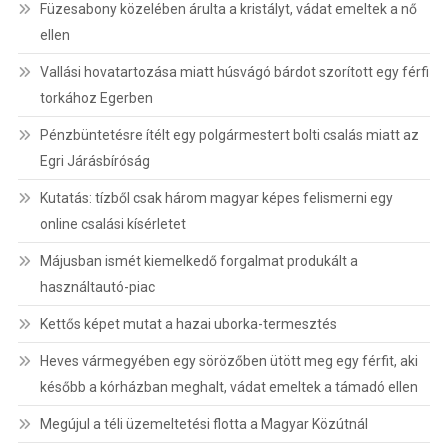
Füzesabony közelében árulta a kristályt, vádat emeltek a nő
ellen
Vallási hovatartozása miatt húsvágó bárdot szorított egy férfi
torkához Egerben
Pénzbüntetésre ítélt egy polgármestert bolti csalás miatt az
Egri Járásbíróság
Kutatás: tízből csak három magyar képes felismerni egy
online csalási kísérletet
Májusban ismét kiemelkedő forgalmat produkált a
használtautó-piac
Kettős képet mutat a hazai uborka-termesztés
Heves vármegyében egy sörözőben ütött meg egy férfit, aki
később a kórházban meghalt, vádat emeltek a támadó ellen
Megújul a téli üzemeltetési flotta a Magyar Közútnál