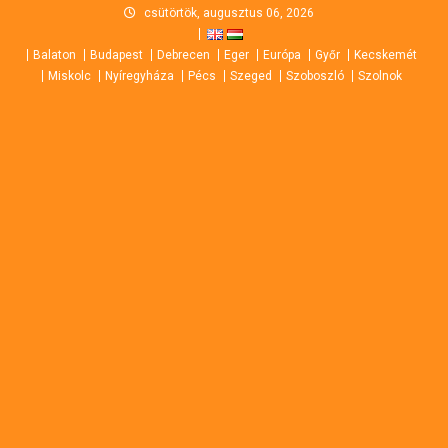
Skip
csütörtök, augusztus 06, 2026
to
Balaton
Budapest
Debrecen
Eger
Európa
Győr
Kecskemét
content
Miskolc
Nyíregyháza
Pécs
Szeged
Szoboszló
Szolnok