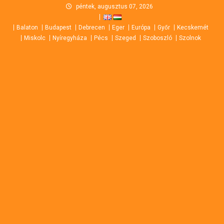
Skip
péntek, augusztus 07, 2026
to
Balaton
Budapest
Debrecen
Eger
Európa
Győr
Kecskemét
content
Miskolc
Nyíregyháza
Pécs
Szeged
Szoboszló
Szolnok