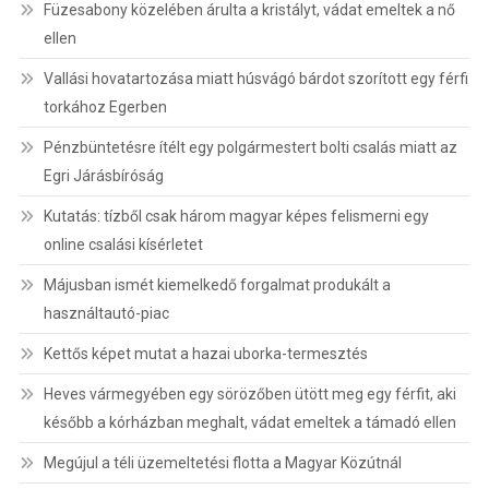
Füzesabony közelében árulta a kristályt, vádat emeltek a nő
ellen
Vallási hovatartozása miatt húsvágó bárdot szorított egy férfi
torkához Egerben
Pénzbüntetésre ítélt egy polgármestert bolti csalás miatt az
Egri Járásbíróság
Kutatás: tízből csak három magyar képes felismerni egy
online csalási kísérletet
Májusban ismét kiemelkedő forgalmat produkált a
használtautó-piac
Kettős képet mutat a hazai uborka-termesztés
Heves vármegyében egy sörözőben ütött meg egy férfit, aki
később a kórházban meghalt, vádat emeltek a támadó ellen
Megújul a téli üzemeltetési flotta a Magyar Közútnál