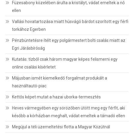
Füzesabony közelében árulta a kristályt, vádat emeltek a nő
ellen
Vallási hovatartozása miatt húsvágó bárdot szorított egy férfi
torkához Egerben
Pénzbüntetésre ítélt egy polgármestert bolti csalás miatt az
Egri Járásbíróság
Kutatás: tízből csak három magyar képes felismerni egy
online csalási kísérletet
Májusban ismét kiemelkedő forgalmat produkált a
használtautó-piac
Kettős képet mutat a hazai uborka-termesztés
Heves vármegyében egy sörözőben ütött meg egy férfit, aki
később a kórházban meghalt, vádat emeltek a támadó ellen
Megújul a téli üzemeltetési flotta a Magyar Közútnál