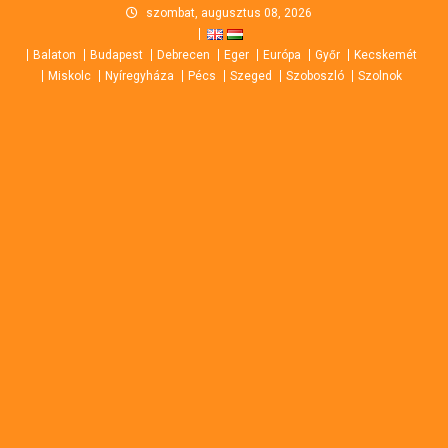
Skip
szombat, augusztus 08, 2026
to
Balaton
Budapest
Debrecen
Eger
Európa
Győr
Kecskemét
content
Miskolc
Nyíregyháza
Pécs
Szeged
Szoboszló
Szolnok