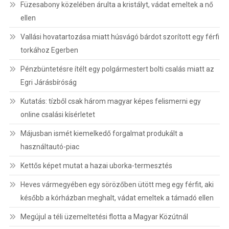
Füzesabony közelében árulta a kristályt, vádat emeltek a nő
ellen
Vallási hovatartozása miatt húsvágó bárdot szorított egy férfi
torkához Egerben
Pénzbüntetésre ítélt egy polgármestert bolti csalás miatt az
Egri Járásbíróság
Kutatás: tízből csak három magyar képes felismerni egy
online csalási kísérletet
Májusban ismét kiemelkedő forgalmat produkált a
használtautó-piac
Kettős képet mutat a hazai uborka-termesztés
Heves vármegyében egy sörözőben ütött meg egy férfit, aki
később a kórházban meghalt, vádat emeltek a támadó ellen
Megújul a téli üzemeltetési flotta a Magyar Közútnál