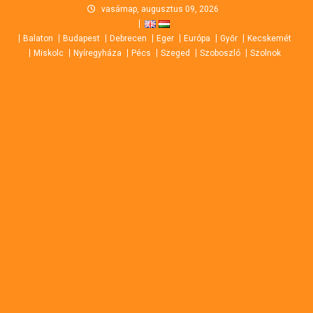
Skip
vasárnap, augusztus 09, 2026
to
Balaton
Budapest
Debrecen
Eger
Európa
Győr
Kecskemét
content
Miskolc
Nyíregyháza
Pécs
Szeged
Szoboszló
Szolnok