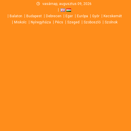
Skip
vasárnap, augusztus 09, 2026
to
Balaton
Budapest
Debrecen
Eger
Európa
Győr
Kecskemét
content
Miskolc
Nyíregyháza
Pécs
Szeged
Szoboszló
Szolnok