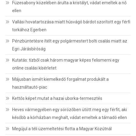
Füzesabony közelében árulta a kristályt, vádat emeltek a nő
ellen
Vallási hovatartozása miatt húsvágó bárdot szorított egy férfi
torkához Egerben
Pénzbüntetésre ítélt egy polgármestert bolti csalás miatt az
Egri Járásbíróság
Kutatás: tízből csak három magyar képes felismerni egy
online csalási kísérletet
Májusban ismét kiemelkedő forgalmat produkált a
használtautó-piac
Kettős képet mutat a hazai uborka-termesztés
Heves vármegyében egy sörözőben ütött meg egy férfit, aki
később a kórházban meghalt, vádat emeltek a támadó ellen
Megújul a téli üzemeltetési flotta a Magyar Közútnál