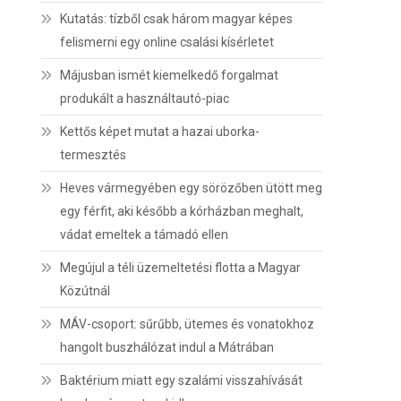
Kutatás: tízből csak három magyar képes
felismerni egy online csalási kísérletet
Májusban ismét kiemelkedő forgalmat
produkált a használtautó-piac
Kettős képet mutat a hazai uborka-
termesztés
Heves vármegyében egy sörözőben ütött meg
egy férfit, aki később a kórházban meghalt,
vádat emeltek a támadó ellen
Megújul a téli üzemeltetési flotta a Magyar
Közútnál
MÁV-csoport: sűrűbb, ütemes és vonatokhoz
hangolt buszhálózat indul a Mátrában
Baktérium miatt egy szalámi visszahívását