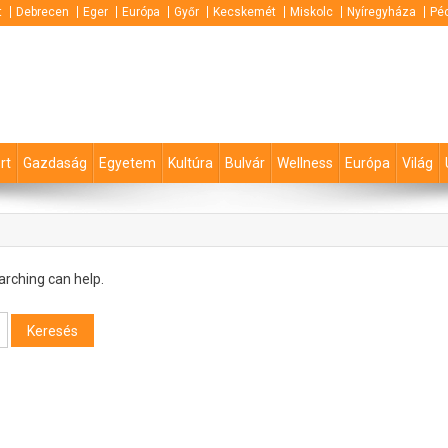
t
Debrecen
Eger
Európa
Győr
Kecskemét
Miskolc
Nyíregyháza
Pé
rt
Gazdaság
Egyetem
Kultúra
Bulvár
Wellness
Európa
Világ
arching can help.