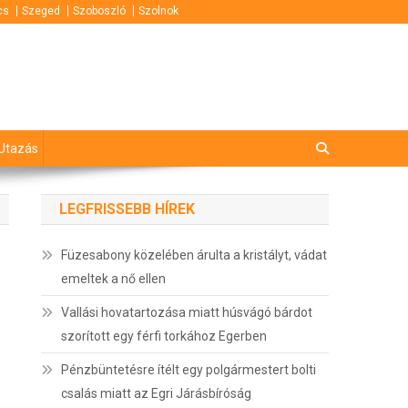
cs
Szeged
Szoboszló
Szolnok
Utazás
LEGFRISSEBB HÍREK
Füzesabony közelében árulta a kristályt, vádat
emeltek a nő ellen
Vallási hovatartozása miatt húsvágó bárdot
szorított egy férfi torkához Egerben
Pénzbüntetésre ítélt egy polgármestert bolti
csalás miatt az Egri Járásbíróság