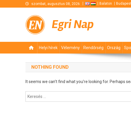
Skip
Balaton
Budapes
szombat, augusztus 08, 2026
to
content
Egri Nap
Helyi hírek
Vélemény
Rendőrség
Ország
Spo
NOTHING FOUND
It seems we can’t find what you’re looking for. Perhaps se
Keresés: