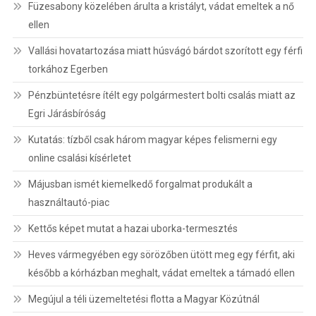
Füzesabony közelében árulta a kristályt, vádat emeltek a nő
ellen
Vallási hovatartozása miatt húsvágó bárdot szorított egy férfi
torkához Egerben
Pénzbüntetésre ítélt egy polgármestert bolti csalás miatt az
Egri Járásbíróság
Kutatás: tízből csak három magyar képes felismerni egy
online csalási kísérletet
Májusban ismét kiemelkedő forgalmat produkált a
használtautó-piac
Kettős képet mutat a hazai uborka-termesztés
Heves vármegyében egy sörözőben ütött meg egy férfit, aki
később a kórházban meghalt, vádat emeltek a támadó ellen
Megújul a téli üzemeltetési flotta a Magyar Közútnál