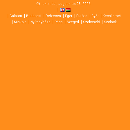
Skip
szombat, augusztus 08, 2026
to
Balaton
Budapest
Debrecen
Eger
Európa
Győr
Kecskemét
content
Miskolc
Nyíregyháza
Pécs
Szeged
Szoboszló
Szolnok