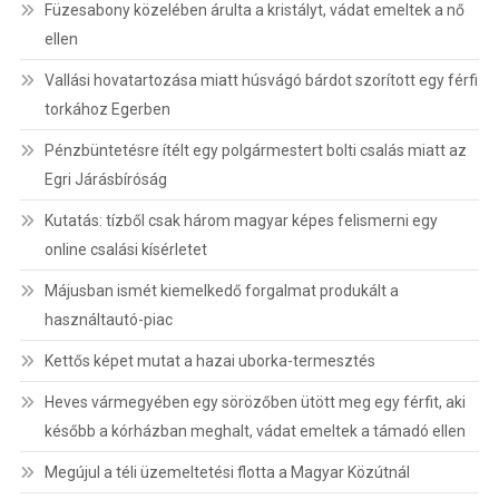
Füzesabony közelében árulta a kristályt, vádat emeltek a nő
ellen
Vallási hovatartozása miatt húsvágó bárdot szorított egy férfi
torkához Egerben
Pénzbüntetésre ítélt egy polgármestert bolti csalás miatt az
Egri Járásbíróság
Kutatás: tízből csak három magyar képes felismerni egy
online csalási kísérletet
Májusban ismét kiemelkedő forgalmat produkált a
használtautó-piac
Kettős képet mutat a hazai uborka-termesztés
Heves vármegyében egy sörözőben ütött meg egy férfit, aki
később a kórházban meghalt, vádat emeltek a támadó ellen
Megújul a téli üzemeltetési flotta a Magyar Közútnál