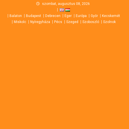
Skip
szombat, augusztus 08, 2026
to
Balaton
Budapest
Debrecen
Eger
Európa
Győr
Kecskemét
content
Miskolc
Nyíregyháza
Pécs
Szeged
Szoboszló
Szolnok