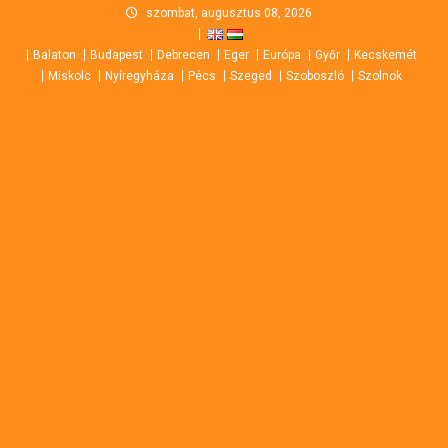
Skip
szombat, augusztus 08, 2026
to
Balaton
Budapest
Debrecen
Eger
Európa
Győr
Kecskemét
content
Miskolc
Nyíregyháza
Pécs
Szeged
Szoboszló
Szolnok