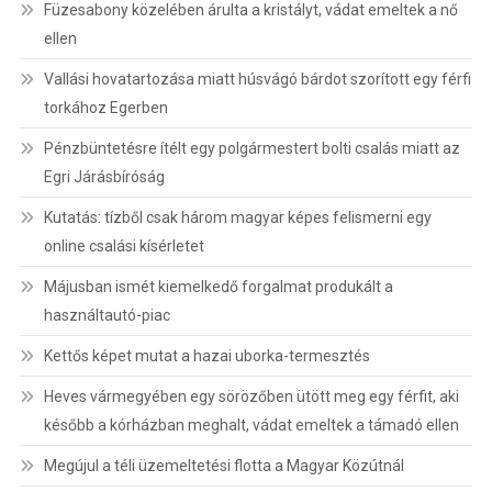
Füzesabony közelében árulta a kristályt, vádat emeltek a nő
ellen
Vallási hovatartozása miatt húsvágó bárdot szorított egy férfi
torkához Egerben
Pénzbüntetésre ítélt egy polgármestert bolti csalás miatt az
Egri Járásbíróság
Kutatás: tízből csak három magyar képes felismerni egy
online csalási kísérletet
Májusban ismét kiemelkedő forgalmat produkált a
használtautó-piac
Kettős képet mutat a hazai uborka-termesztés
Heves vármegyében egy sörözőben ütött meg egy férfit, aki
később a kórházban meghalt, vádat emeltek a támadó ellen
Megújul a téli üzemeltetési flotta a Magyar Közútnál