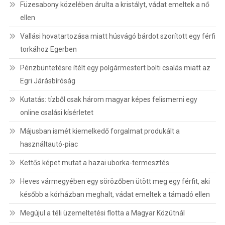
Füzesabony közelében árulta a kristályt, vádat emeltek a nő
ellen
Vallási hovatartozása miatt húsvágó bárdot szorított egy férfi
torkához Egerben
Pénzbüntetésre ítélt egy polgármestert bolti csalás miatt az
Egri Járásbíróság
Kutatás: tízből csak három magyar képes felismerni egy
online csalási kísérletet
Májusban ismét kiemelkedő forgalmat produkált a
használtautó-piac
Kettős képet mutat a hazai uborka-termesztés
Heves vármegyében egy sörözőben ütött meg egy férfit, aki
később a kórházban meghalt, vádat emeltek a támadó ellen
Megújul a téli üzemeltetési flotta a Magyar Közútnál