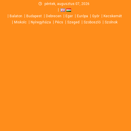
Skip
péntek, augusztus 07, 2026
to
Balaton
Budapest
Debrecen
Eger
Európa
Győr
Kecskemét
content
Miskolc
Nyíregyháza
Pécs
Szeged
Szoboszló
Szolnok