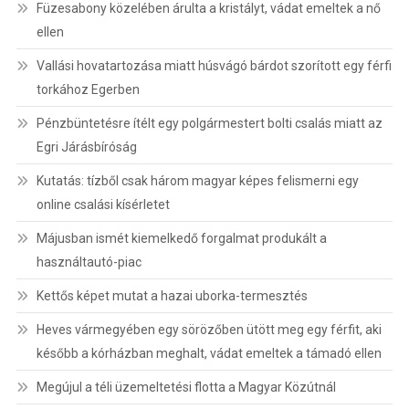
Füzesabony közelében árulta a kristályt, vádat emeltek a nő
ellen
Vallási hovatartozása miatt húsvágó bárdot szorított egy férfi
torkához Egerben
Pénzbüntetésre ítélt egy polgármestert bolti csalás miatt az
Egri Járásbíróság
Kutatás: tízből csak három magyar képes felismerni egy
online csalási kísérletet
Májusban ismét kiemelkedő forgalmat produkált a
használtautó-piac
Kettős képet mutat a hazai uborka-termesztés
Heves vármegyében egy sörözőben ütött meg egy férfit, aki
később a kórházban meghalt, vádat emeltek a támadó ellen
Megújul a téli üzemeltetési flotta a Magyar Közútnál