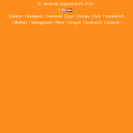
Skip
vasárnap, augusztus 09, 2026
to
Balaton
Budapest
Debrecen
Eger
Európa
Győr
Kecskemét
content
Miskolc
Nyíregyháza
Pécs
Szeged
Szoboszló
Szolnok