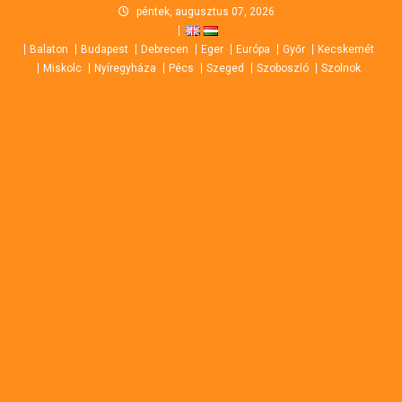
Skip
péntek, augusztus 07, 2026
to
Balaton
Budapest
Debrecen
Eger
Európa
Győr
Kecskemét
content
Miskolc
Nyíregyháza
Pécs
Szeged
Szoboszló
Szolnok