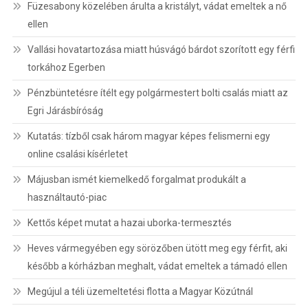
Füzesabony közelében árulta a kristályt, vádat emeltek a nő
ellen
Vallási hovatartozása miatt húsvágó bárdot szorított egy férfi
torkához Egerben
Pénzbüntetésre ítélt egy polgármestert bolti csalás miatt az
Egri Járásbíróság
Kutatás: tízből csak három magyar képes felismerni egy
online csalási kísérletet
Májusban ismét kiemelkedő forgalmat produkált a
használtautó-piac
Kettős képet mutat a hazai uborka-termesztés
Heves vármegyében egy sörözőben ütött meg egy férfit, aki
később a kórházban meghalt, vádat emeltek a támadó ellen
Megújul a téli üzemeltetési flotta a Magyar Közútnál