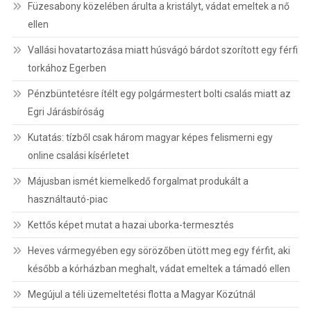
Füzesabony közelében árulta a kristályt, vádat emeltek a nő
ellen
Vallási hovatartozása miatt húsvágó bárdot szorított egy férfi
torkához Egerben
Pénzbüntetésre ítélt egy polgármestert bolti csalás miatt az
Egri Járásbíróság
Kutatás: tízből csak három magyar képes felismerni egy
online csalási kísérletet
Májusban ismét kiemelkedő forgalmat produkált a
használtautó-piac
Kettős képet mutat a hazai uborka-termesztés
Heves vármegyében egy sörözőben ütött meg egy férfit, aki
később a kórházban meghalt, vádat emeltek a támadó ellen
Megújul a téli üzemeltetési flotta a Magyar Közútnál