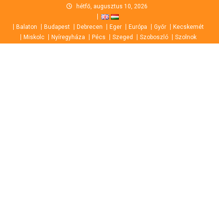
Skip
hétfő, augusztus 10, 2026
to
Balaton
Budapest
Debrecen
Eger
Európa
Győr
Kecskemét
content
Miskolc
Nyíregyháza
Pécs
Szeged
Szoboszló
Szolnok