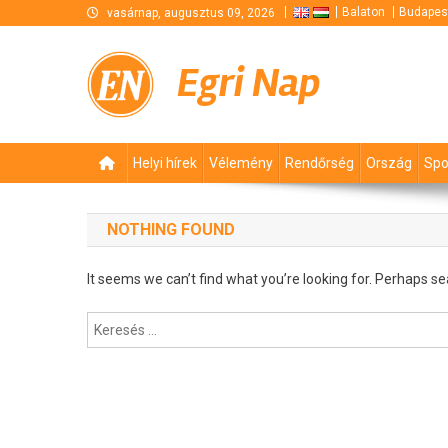
Skip
Balaton
Budapes
vasárnap, augusztus 09, 2026
to
content
Egri Nap
Helyi hírek
Vélemény
Rendőrség
Ország
Spo
NOTHING FOUND
It seems we can’t find what you’re looking for. Perhaps se
Keresés: