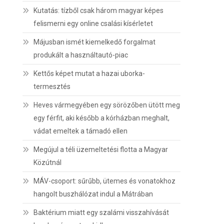
Kutatás: tízből csak három magyar képes
felismerni egy online csalási kísérletet
Májusban ismét kiemelkedő forgalmat
produkált a használtautó-piac
Kettős képet mutat a hazai uborka-
termesztés
Heves vármegyében egy sörözőben ütött meg
egy férfit, aki később a kórházban meghalt,
vádat emeltek a támadó ellen
Megújul a téli üzemeltetési flotta a Magyar
Közútnál
MÁV-csoport: sűrűbb, ütemes és vonatokhoz
hangolt buszhálózat indul a Mátrában
Baktérium miatt egy szalámi visszahívását