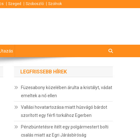
cs
Szeged
Szoboszló
Szolnok
Utazás
LEGFRISSEBB HÍREK
Füzesabony közelében árulta a kristályt, vádat
emeltek a nő ellen
Vallási hovatartozása miatt húsvágó bárdot
szorított egy férfi torkához Egerben
Pénzbüntetésre ítélt egy polgármestert bolti
csalás miatt az Egri Járásbíróság