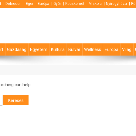
t
Debrecen
Eger
Európa
Győr
Kecskemét
Miskolc
Nyíregyháza
Pé
rt
Gazdaság
Egyetem
Kultúra
Bulvár
Wellness
Európa
Világ
arching can help.