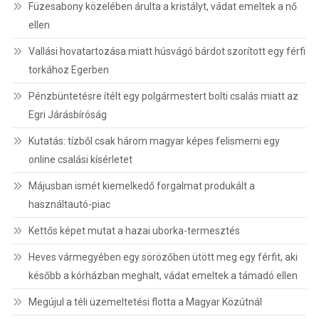
Füzesabony közelében árulta a kristályt, vádat emeltek a nő
ellen
Vallási hovatartozása miatt húsvágó bárdot szorított egy férfi
torkához Egerben
Pénzbüntetésre ítélt egy polgármestert bolti csalás miatt az
Egri Járásbíróság
Kutatás: tízből csak három magyar képes felismerni egy
online csalási kísérletet
Májusban ismét kiemelkedő forgalmat produkált a
használtautó-piac
Kettős képet mutat a hazai uborka-termesztés
Heves vármegyében egy sörözőben ütött meg egy férfit, aki
később a kórházban meghalt, vádat emeltek a támadó ellen
Megújul a téli üzemeltetési flotta a Magyar Közútnál