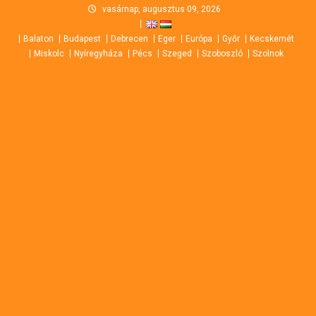
Skip
vasárnap, augusztus 09, 2026
to
Balaton
Budapest
Debrecen
Eger
Európa
Győr
Kecskemét
content
Miskolc
Nyíregyháza
Pécs
Szeged
Szoboszló
Szolnok