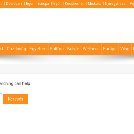
t
Debrecen
Eger
Európa
Győr
Kecskemét
Miskolc
Nyíregyháza
Pé
rt
Gazdaság
Egyetem
Kultúra
Bulvár
Wellness
Európa
Világ
arching can help.