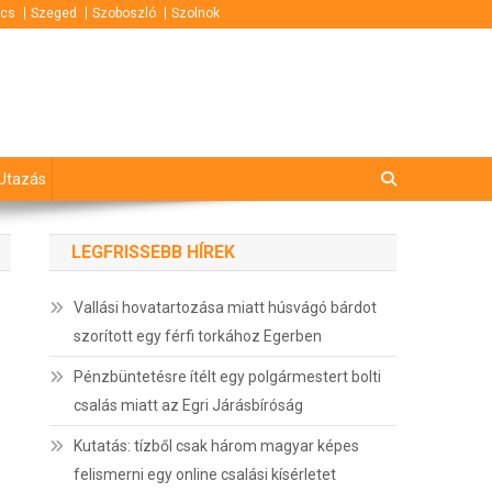
cs
Szeged
Szoboszló
Szolnok
Utazás
LEGFRISSEBB HÍREK
Vallási hovatartozása miatt húsvágó bárdot
szorított egy férfi torkához Egerben
Pénzbüntetésre ítélt egy polgármestert bolti
csalás miatt az Egri Járásbíróság
Kutatás: tízből csak három magyar képes
felismerni egy online csalási kísérletet