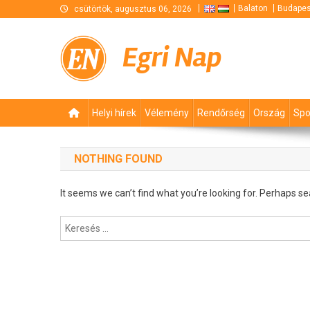
Skip
Balaton
Budapes
csütörtök, augusztus 06, 2026
to
content
Egri Nap
Helyi hírek
Vélemény
Rendőrség
Ország
Spo
NOTHING FOUND
It seems we can’t find what you’re looking for. Perhaps se
Keresés: