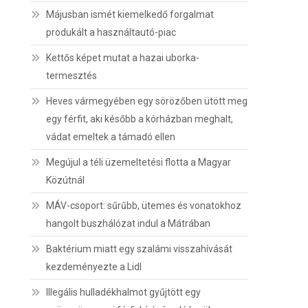
Májusban ismét kiemelkedő forgalmat
produkált a használtautó-piac
Kettős képet mutat a hazai uborka-
termesztés
Heves vármegyében egy sörözőben ütött meg
egy férfit, aki később a kórházban meghalt,
vádat emeltek a támadó ellen
Megújul a téli üzemeltetési flotta a Magyar
Közútnál
MÁV-csoport: sűrűbb, ütemes és vonatokhoz
hangolt buszhálózat indul a Mátrában
Baktérium miatt egy szalámi visszahívását
kezdeményezte a Lidl
Illegális hulladékhalmot gyűjtött egy