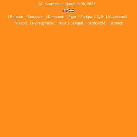
Skip
szombat, augusztus 08, 2026
to
Balaton
Budapest
Debrecen
Eger
Európa
Győr
Kecskemét
content
Miskolc
Nyíregyháza
Pécs
Szeged
Szoboszló
Szolnok