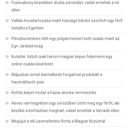
Füzesabony közelében árulta a kristályt, vádat emeltek a nő
ellen
Vallási hovatartozása miatt húsvágó bárdot szorított egy férfi
torkához Egerben
Pénzbüntetésre ítélt egy polgármestert bolti csalás miatt az
Egri Járásbíróság
Kutatás: tízből csak három magyar képes felismerni egy
online csalási kísérletet
Májusban ismét kiemelkedő forgalmat produkált a
használtautó-piac
Kettős képet mutat a hazai uborka-termesztés
Heves vármegyében egy sörözőben ütött meg egy férfit, aki
később a kórházban meghalt, vádat emeltek a támadó ellen
Megújul a téli üzemeltetési flotta a Magyar Közútnál