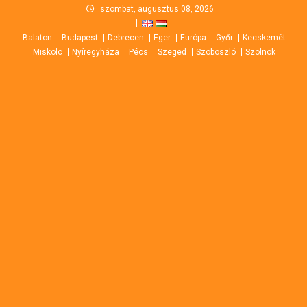
Skip
szombat, augusztus 08, 2026
to
Balaton
Budapest
Debrecen
Eger
Európa
Győr
Kecskemét
content
Miskolc
Nyíregyháza
Pécs
Szeged
Szoboszló
Szolnok