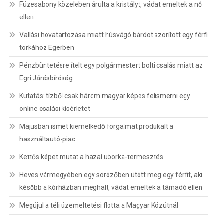
Füzesabony közelében árulta a kristályt, vádat emeltek a nő
ellen
Vallási hovatartozása miatt húsvágó bárdot szorított egy férfi
torkához Egerben
Pénzbüntetésre ítélt egy polgármestert bolti csalás miatt az
Egri Járásbíróság
Kutatás: tízből csak három magyar képes felismerni egy
online csalási kísérletet
Májusban ismét kiemelkedő forgalmat produkált a
használtautó-piac
Kettős képet mutat a hazai uborka-termesztés
Heves vármegyében egy sörözőben ütött meg egy férfit, aki
később a kórházban meghalt, vádat emeltek a támadó ellen
Megújul a téli üzemeltetési flotta a Magyar Közútnál