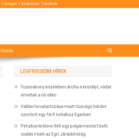
Szeged
Szoboszló
Szolnok
Utazás
LEGFRISSEBB HÍREK
Füzesabony közelében árulta a kristályt, vádat
emeltek a nő ellen
Vallási hovatartozása miatt húsvágó bárdot
szorított egy férfi torkához Egerben
Pénzbüntetésre ítélt egy polgármestert bolti
csalás miatt az Egri Járásbíróság