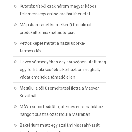
Kutatás: tízből csak három magyar képes
felismerni egy online csalási kísérletet
Májusban ismét kiemelkedő forgalmat
produkált a használtautó-piac
Kettős képet mutat a hazai uborka-
termesztés
Heves vármegyében egy sörözőben ütött meg
egy férfit, aki később a kórházban meghalt,
vádat emeltek a támadó ellen
Megújul a téli üzemeltetési flotta a Magyar
Közútnál
MÁV-csoport: sűrűbb, ütemes és vonatokhoz
hangolt buszhálózat indul a Mátrában
Baktérium miatt egy szalámi visszahívását