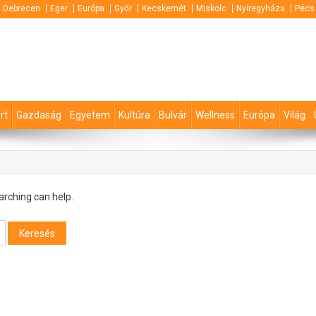
Debrecen
Eger
Európa
Győr
Kecskemét
Miskolc
Nyíregyháza
Pécs
rt
Gazdaság
Egyetem
Kultúra
Bulvár
Wellness
Európa
Világ
arching can help.