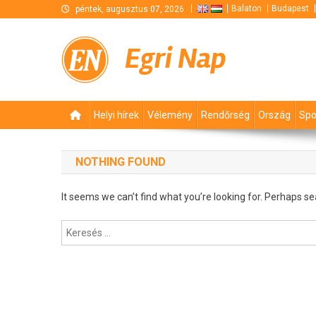
Skip
Balaton
Budapest
péntek, augusztus 07, 2026
to
content
Egri Nap
Helyi hírek
Vélemény
Rendőrség
Ország
Spo
NOTHING FOUND
It seems we can’t find what you’re looking for. Perhaps se
Keresés: