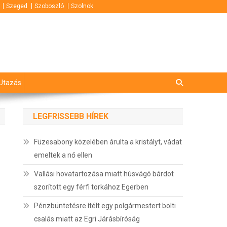
Szeged
Szoboszló
Szolnok
Utazás
LEGFRISSEBB HÍREK
Füzesabony közelében árulta a kristályt, vádat
emeltek a nő ellen
Vallási hovatartozása miatt húsvágó bárdot
szorított egy férfi torkához Egerben
Pénzbüntetésre ítélt egy polgármestert bolti
csalás miatt az Egri Járásbíróság