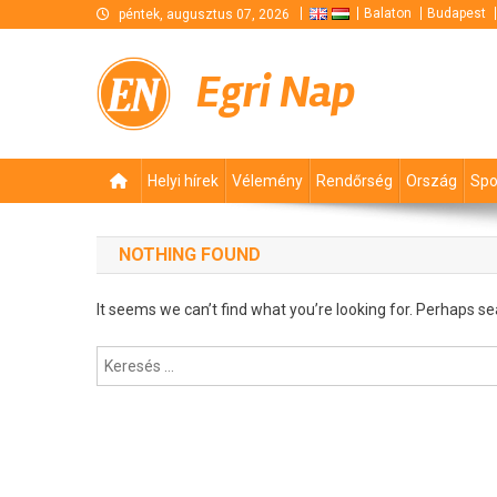
Skip
Balaton
Budapest
péntek, augusztus 07, 2026
to
content
Egri Nap
Helyi hírek
Vélemény
Rendőrség
Ország
Spo
NOTHING FOUND
It seems we can’t find what you’re looking for. Perhaps se
Keresés: