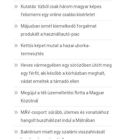
Kutatás: tízből csak három magyar képes
felismerni egy online csalási kísérletet
Májusban ismét kiemelkedő forgalmat
produkált a használtautó-piac
Kettős képet mutat a hazai uborka-
termesztés
Heves vármegyében egy sörözőben ütött meg
egy férfit, aki később a kórházban meghalt,
vádat emeltek a támadó ellen
Megújul a téli üzemeltetési flotta a Magyar
Közútnál
MÁV-csoport: sűrűbb, ütemes és vonatokhoz
hangolt buszhálózat indul a Mátrában
Baktérium miatt egy szalámi visszahívását