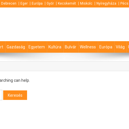
Debrecen
Eger
Európa
Győr
Kecskemét
Miskolc
Nyíregyháza
Pécs
rt
Gazdaság
Egyetem
Kultúra
Bulvár
Wellness
Európa
Világ
arching can help.