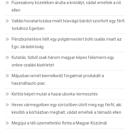
Füzesabony közelében árulta a kristályt, vádat emeltek a nő
ellen
Vallási hovatartozása miatt húsvágó bárdot szorított egy férfi
torkához Egerben
Pénzbüntetésre ítélt egy polgármestert bolti csalás miatt az
Egri Járásbíróság
Kutatás: tízből csak három magyar képes felismerni egy
online csalási kísérletet
Májusban ismét kiemelkedő forgalmat produkált a
használtautó-piac
Kettős képet mutat a hazai uborka-termesztés
Heves vármegyében egy sörözőben ütött meg egy férfit, aki
később a kórházban meghalt, vádat emeltek a támadó ellen
Megújul a téli üzemeltetési flotta a Magyar Közútnál