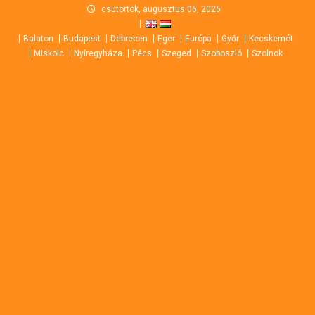
Skip
csütörtök, augusztus 06, 2026
to
Balaton
Budapest
Debrecen
Eger
Európa
Győr
Kecskemét
content
Miskolc
Nyíregyháza
Pécs
Szeged
Szoboszló
Szolnok