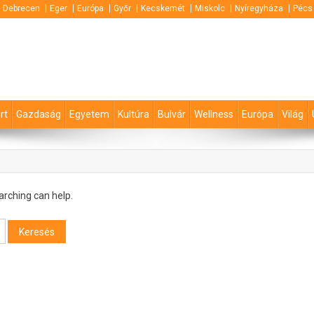
Debrecen
Eger
Európa
Győr
Kecskemét
Miskolc
Nyíregyháza
Pécs
rt
Gazdaság
Egyetem
Kultúra
Bulvár
Wellness
Európa
Világ
arching can help.