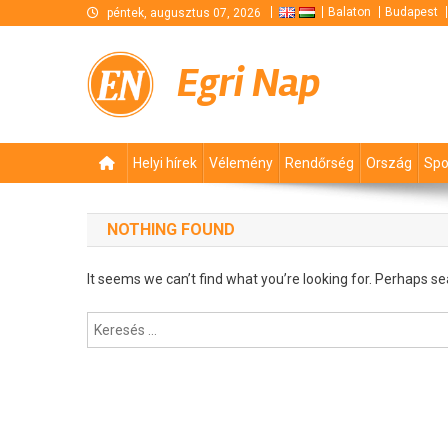
Skip
Balaton
Budapest
péntek, augusztus 07, 2026
to
content
Egri Nap
Helyi hírek
Vélemény
Rendőrség
Ország
Spo
NOTHING FOUND
It seems we can’t find what you’re looking for. Perhaps se
Keresés: