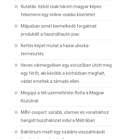
Kutatás: tízből csak három magyar képes
felismerni egy online csalási kísérletet
Májusban ismét kiemelkedő forgalmat
produkált a használtautó-piac
Kettős képet mutat a hazai uborka-
termesztés
Heves vármegyében egy sörözőben ütött meg
egy férfit, aki később a kórházban meghalt,
vádat emeltek a támadó ellen
Megújul a téli üzemeltetési flotta a Magyar
Közútnál
MÁV-csoport: sűrűbb, ütemes és vonatokhoz
hangolt buszhálózat indul a Mátrában
Baktérium miatt egy szalámi visszahívását