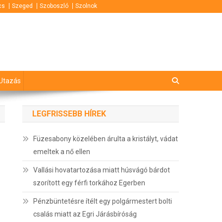
cs
Szeged
Szoboszló
Szolnok
Utazás
LEGFRISSEBB HÍREK
Füzesabony közelében árulta a kristályt, vádat
emeltek a nő ellen
Vallási hovatartozása miatt húsvágó bárdot
szorított egy férfi torkához Egerben
Pénzbüntetésre ítélt egy polgármestert bolti
csalás miatt az Egri Járásbíróság