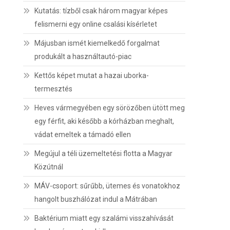
Kutatás: tízből csak három magyar képes
felismerni egy online csalási kísérletet
Májusban ismét kiemelkedő forgalmat
produkált a használtautó-piac
Kettős képet mutat a hazai uborka-
termesztés
Heves vármegyében egy sörözőben ütött meg
egy férfit, aki később a kórházban meghalt,
vádat emeltek a támadó ellen
Megújul a téli üzemeltetési flotta a Magyar
Közútnál
MÁV-csoport: sűrűbb, ütemes és vonatokhoz
hangolt buszhálózat indul a Mátrában
Baktérium miatt egy szalámi visszahívását