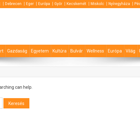
t
Debrecen
Eger
Európa
Győr
Kecskemét
Miskolc
Nyíregyháza
Pé
rt
Gazdaság
Egyetem
Kultúra
Bulvár
Wellness
Európa
Világ
arching can help.