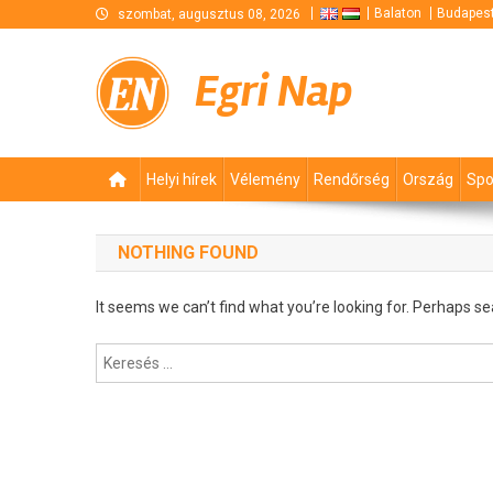
Skip
Balaton
Budapes
szombat, augusztus 08, 2026
to
content
Egri Nap
Helyi hírek
Vélemény
Rendőrség
Ország
Spo
NOTHING FOUND
It seems we can’t find what you’re looking for. Perhaps se
Keresés: