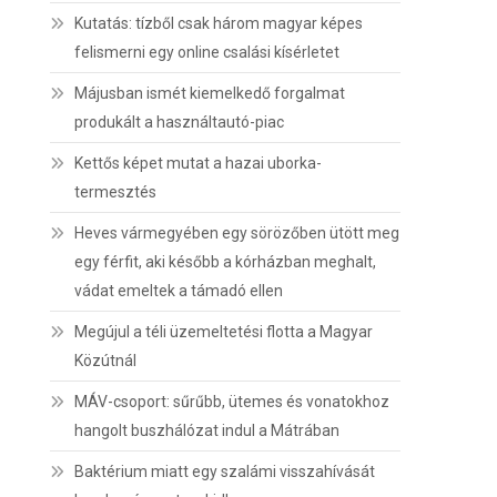
Kutatás: tízből csak három magyar képes
felismerni egy online csalási kísérletet
Májusban ismét kiemelkedő forgalmat
produkált a használtautó-piac
Kettős képet mutat a hazai uborka-
termesztés
Heves vármegyében egy sörözőben ütött meg
egy férfit, aki később a kórházban meghalt,
vádat emeltek a támadó ellen
Megújul a téli üzemeltetési flotta a Magyar
Közútnál
MÁV-csoport: sűrűbb, ütemes és vonatokhoz
hangolt buszhálózat indul a Mátrában
Baktérium miatt egy szalámi visszahívását