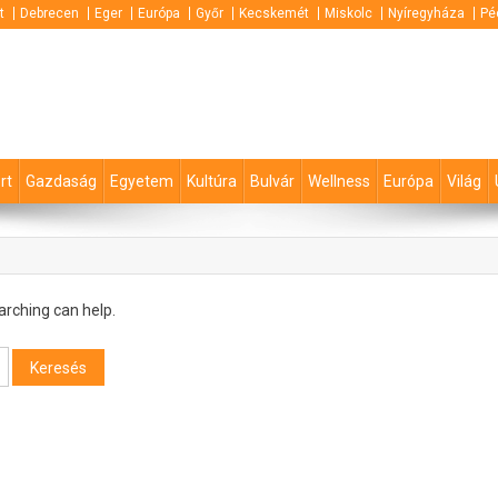
t
Debrecen
Eger
Európa
Győr
Kecskemét
Miskolc
Nyíregyháza
Pé
rt
Gazdaság
Egyetem
Kultúra
Bulvár
Wellness
Európa
Világ
arching can help.