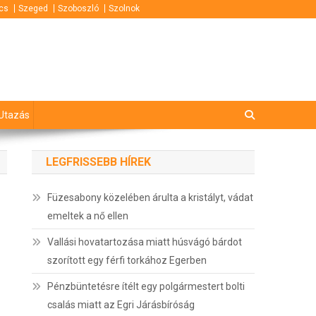
cs
Szeged
Szoboszló
Szolnok
Utazás
LEGFRISSEBB HÍREK
Füzesabony közelében árulta a kristályt, vádat
emeltek a nő ellen
Vallási hovatartozása miatt húsvágó bárdot
szorított egy férfi torkához Egerben
Pénzbüntetésre ítélt egy polgármestert bolti
csalás miatt az Egri Járásbíróság