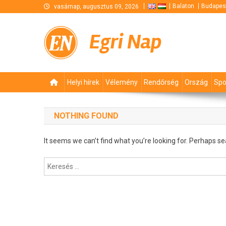
Skip
Balaton
Budapes
vasárnap, augusztus 09, 2026
to
content
Egri Nap
Helyi hírek
Vélemény
Rendőrség
Ország
Spo
NOTHING FOUND
It seems we can’t find what you’re looking for. Perhaps se
Keresés: