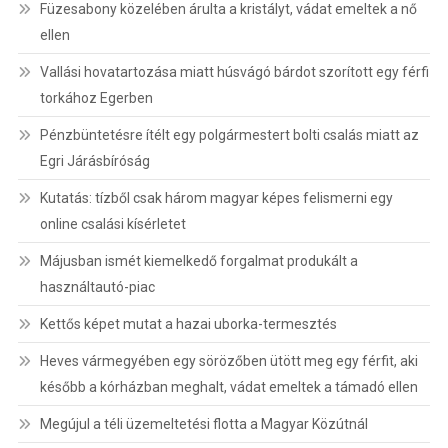
Füzesabony közelében árulta a kristályt, vádat emeltek a nő
ellen
Vallási hovatartozása miatt húsvágó bárdot szorított egy férfi
torkához Egerben
Pénzbüntetésre ítélt egy polgármestert bolti csalás miatt az
Egri Járásbíróság
Kutatás: tízből csak három magyar képes felismerni egy
online csalási kísérletet
Májusban ismét kiemelkedő forgalmat produkált a
használtautó-piac
Kettős képet mutat a hazai uborka-termesztés
Heves vármegyében egy sörözőben ütött meg egy férfit, aki
később a kórházban meghalt, vádat emeltek a támadó ellen
Megújul a téli üzemeltetési flotta a Magyar Közútnál