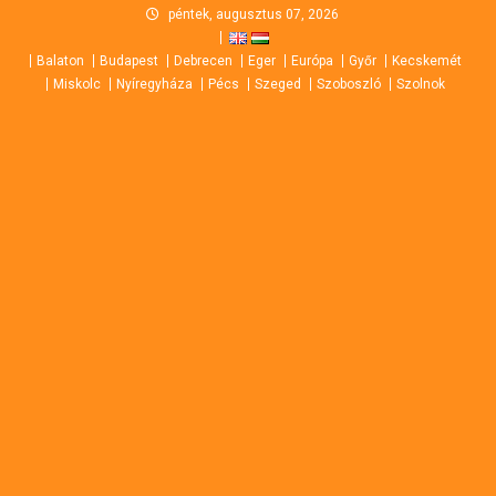
Skip
péntek, augusztus 07, 2026
to
Balaton
Budapest
Debrecen
Eger
Európa
Győr
Kecskemét
content
Miskolc
Nyíregyháza
Pécs
Szeged
Szoboszló
Szolnok