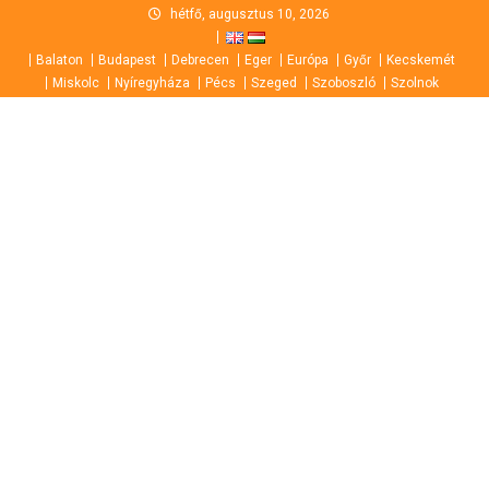
Skip
hétfő, augusztus 10, 2026
to
Balaton
Budapest
Debrecen
Eger
Európa
Győr
Kecskemét
content
Miskolc
Nyíregyháza
Pécs
Szeged
Szoboszló
Szolnok