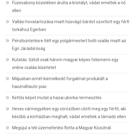
Füzesabony közelében árulta a kristályt, vádat emeltek a nő
ellen
Vallási hovatartozása miatt húsvágó bárdot szorított egy férfi
torkához Egerben
Pénzbüntetésre ítélt egy polgármestert bolti csalás miatt az
Egri Járásbíróság
Kutatás: tízből csak három magyar képes felismerni egy
online csalási kísérletet
Májusban ismét kiemelkedő forgalmat produkált a
használtautó-piac
Kettős képet mutat a hazai uborka-termesztés
Heves vármegyében egy sörözőben ütött meg egy férfit, aki
később a kórházban meghalt, vádat emeltek a támadó ellen
Megújul a téli üzemeltetési flotta a Magyar Közútnál