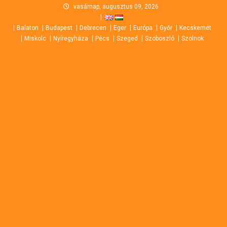
Skip
vasárnap, augusztus 09, 2026
to
Balaton
Budapest
Debrecen
Eger
Európa
Győr
Kecskemét
content
Miskolc
Nyíregyháza
Pécs
Szeged
Szoboszló
Szolnok