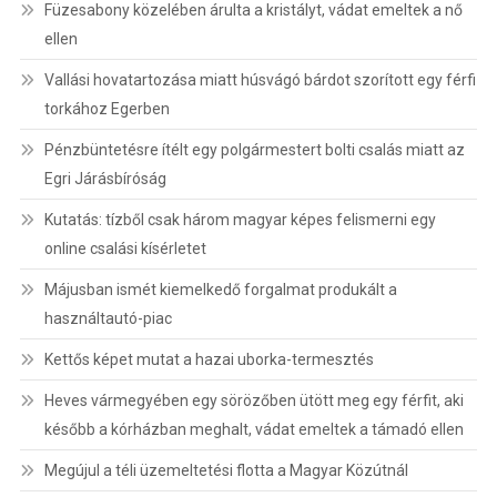
Füzesabony közelében árulta a kristályt, vádat emeltek a nő
ellen
Vallási hovatartozása miatt húsvágó bárdot szorított egy férfi
torkához Egerben
Pénzbüntetésre ítélt egy polgármestert bolti csalás miatt az
Egri Járásbíróság
Kutatás: tízből csak három magyar képes felismerni egy
online csalási kísérletet
Májusban ismét kiemelkedő forgalmat produkált a
használtautó-piac
Kettős képet mutat a hazai uborka-termesztés
Heves vármegyében egy sörözőben ütött meg egy férfit, aki
később a kórházban meghalt, vádat emeltek a támadó ellen
Megújul a téli üzemeltetési flotta a Magyar Közútnál