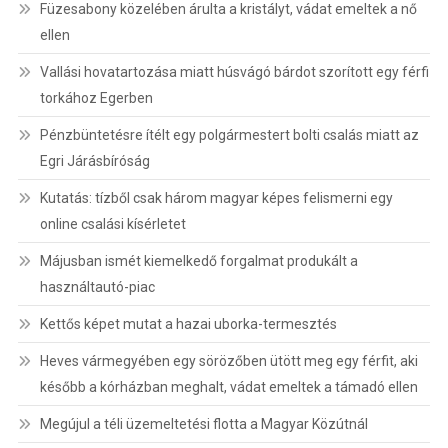
Füzesabony közelében árulta a kristályt, vádat emeltek a nő
ellen
Vallási hovatartozása miatt húsvágó bárdot szorított egy férfi
torkához Egerben
Pénzbüntetésre ítélt egy polgármestert bolti csalás miatt az
Egri Járásbíróság
Kutatás: tízből csak három magyar képes felismerni egy
online csalási kísérletet
Májusban ismét kiemelkedő forgalmat produkált a
használtautó-piac
Kettős képet mutat a hazai uborka-termesztés
Heves vármegyében egy sörözőben ütött meg egy férfit, aki
később a kórházban meghalt, vádat emeltek a támadó ellen
Megújul a téli üzemeltetési flotta a Magyar Közútnál