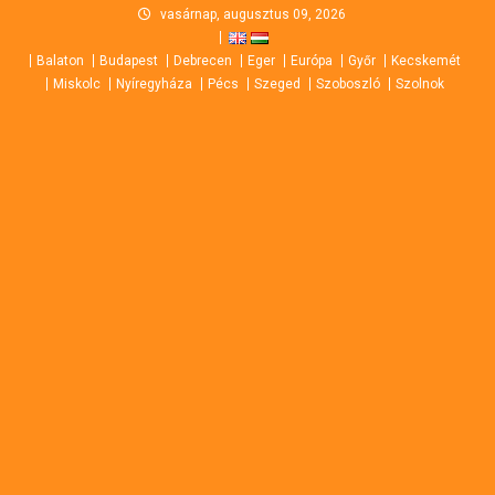
Skip
vasárnap, augusztus 09, 2026
to
Balaton
Budapest
Debrecen
Eger
Európa
Győr
Kecskemét
content
Miskolc
Nyíregyháza
Pécs
Szeged
Szoboszló
Szolnok