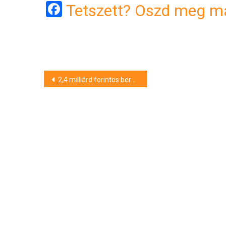
Facebook
Tetszett? Oszd meg má
Bejegyzés
2,4 milliárd forintos beruházást adnak át Monostorpályiban
navigáció