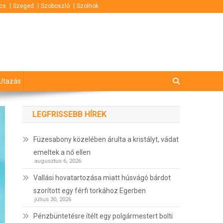
cs
Szeged
Szoboszló
Szolnok
Utazás
LEGFRISSEBB HÍREK
Füzesabony közelében árulta a kristályt, vádat
emeltek a nő ellen
augusztus 6, 2026
Vallási hovatartozása miatt húsvágó bárdot
szorított egy férfi torkához Egerben
július 30, 2026
Pénzbüntetésre ítélt egy polgármestert bolti