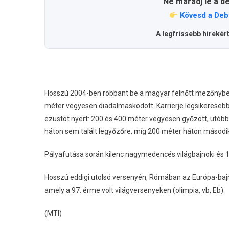
Ne maradj le a d
Kövesd a Deb
A legfrissebb hírekér
Hosszú 2004-ben robbant be a magyar felnőtt mezőnybe, 
méter vegyesen diadalmaskodott. Karrierje legsikeresebb
ezüstöt nyert: 200 és 400 méter vegyesen győzött, utóbb
háton sem talált legyőzőre, míg 200 méter háton második 
Pályafutása során kilenc nagymedencés világbajnoki és 1
Hosszú eddigi utolsó versenyén, Rómában az Európa-baj
amely a 97. érme volt világversenyeken (olimpia, vb, Eb).
(MTI)