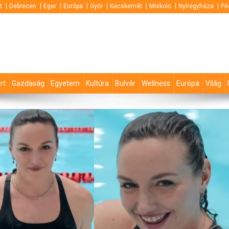
t
Debrecen
Eger
Európa
Győr
Kecskemét
Miskolc
Nyíregyháza
Pé
rt
Gazdaság
Egyetem
Kultúra
Bulvár
Wellness
Európa
Világ