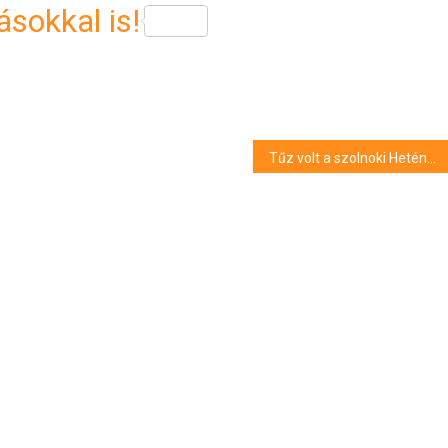
sokkal is!
Tűz volt a szolnoki Hetényi Géza kórházban