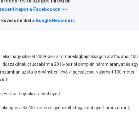
ebreceni és országos hírekről!
receni Napot a Facebookon >>
t kövess minket a
Google News-on is
első nagy sikerét 2009-ben a római világbajnokságon aratta, ahol 400
 időszakának csúcsaként a 2016-os riói olimpián három aranyat és egy
i számban azóta is érvényben lévő világcsúccsal, valamint 100 méter
lett.
5 Európa-bajnoki aranyat nyert.
nokságon a 4×200 méteres gyorsváltó tagjaként nyert bronzérmet,