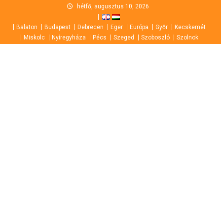
Skip
hétfő, augusztus 10, 2026
to
Balaton
Budapest
Debrecen
Eger
Európa
Győr
Kecskemét
content
Miskolc
Nyíregyháza
Pécs
Szeged
Szoboszló
Szolnok