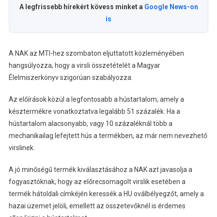
A legfrissebb hírekért kövess minket a
Google News-on
is
A NAK az MTI-hez szombaton eljuttatott közleményében
hangsúlyozza, hogy a virsli összetételét a Magyar
Élelmiszerkönyv szigorúan szabályozza.
Az előírások közül a legfontosabb a hústartalom, amely a
késztermékre vonatkoztatva legalább 51 százalék. Ha a
hústartalom alacsonyabb, vagy 10 százaléknál több a
mechanikailag lefejtett hús a termékben, az már nem nevezhető
virslinek.
A jó minőségű termék kiválasztásához a NAK azt javasolja a
fogyasztóknak, hogy az előrecsomagolt virslik esetében a
termék hátoldali címkéjén keressék a HU oválbélyegzőt, amely a
hazai üzemet jelöli, emellett az összetevőknél is érdemes