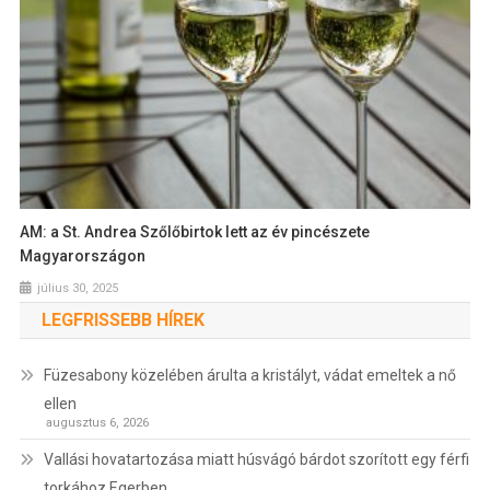
AM: a St. Andrea Szőlőbirtok lett az év pincészete
Magyarországon
július 30, 2025
LEGFRISSEBB HÍREK
Füzesabony közelében árulta a kristályt, vádat emeltek a nő
ellen
augusztus 6, 2026
Vallási hovatartozása miatt húsvágó bárdot szorított egy férfi
torkához Egerben