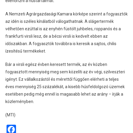
ellenőrizni a hústartalmat.
A Nemzeti Agrárgazdasági Kamara körképe szerint a fogyasztók
az idén is széles kínálatból válogathatnak. A slágertermék
vélhetően ezúttal is az enyhén füstölt juhbeles, roppanós és a
frankfurti virsli lesz, de a bécsi virsli is kedvelt ebben az
időszakban. A fogyasztók továbbra is keresik a sajtos, chilis
ízesítésű termékeket.
Bár a virsli egész évben keresett termék, az év közben
fogyasztott mennyiség meg sem közelíti az év végi, szilveszteri
igényt. Ez vállalkozástól és mérettől függően elérheti a teljes
éves mennyiség 25 százalékát, a kisebb húsfeldolgozó üzemek
esetében pedig még ennél is magasabb lehet az arány – írják a
közleményben.
(MTI)
Facebook