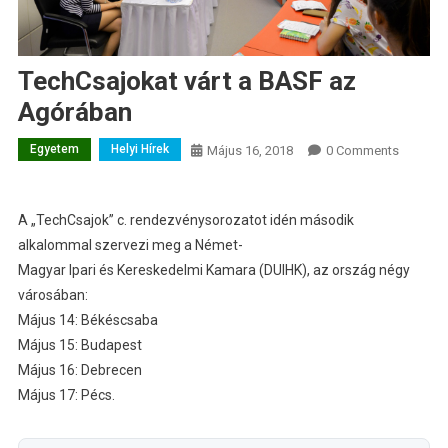
TechCsajokat várt a BASF az
Agórában
Egyetem
Helyi Hírek
Május 16, 2018
0 Comments
A „TechCsajok” c. rendezvénysorozatot idén második
alkalommal szervezi meg a Német-
Magyar Ipari és Kereskedelmi Kamara (DUIHK), az ország négy
városában:
Május 14: Békéscsaba
Május 15: Budapest
Május 16: Debrecen
Május 17: Pécs.