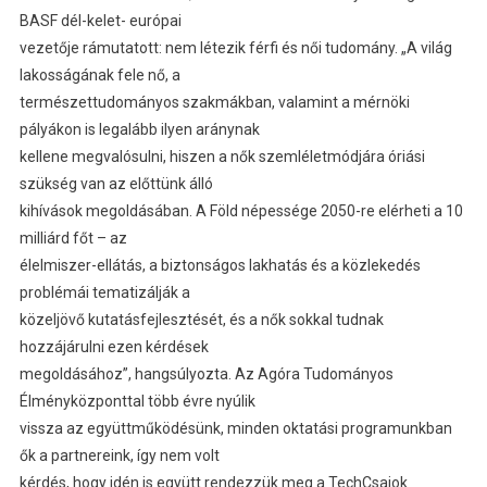
BASF dél-kelet- európai
vezetője rámutatott: nem létezik férfi és női tudomány. „A világ
lakosságának fele nő, a
természettudományos szakmákban, valamint a mérnöki
pályákon is legalább ilyen aránynak
kellene megvalósulni, hiszen a nők szemléletmódjára óriási
szükség van az előttünk álló
kihívások megoldásában. A Föld népessége 2050-re elérheti a 10
milliárd főt – az
élelmiszer-ellátás, a biztonságos lakhatás és a közlekedés
problémái tematizálják a
közeljövő kutatásfejlesztését, és a nők sokkal tudnak
hozzájárulni ezen kérdések
megoldásához”, hangsúlyozta. Az Agóra Tudományos
Élményközponttal több évre nyúlik
vissza az együttműködésünk, minden oktatási programunkban
ők a partnereink, így nem volt
kérdés, hogy idén is együtt rendezzük meg a TechCsajok