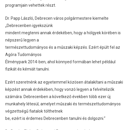
programjain vehettek részt.
Dr. Papp László, Debrecen város polgármestere kiemelte
„Debrecenben igyekszünk
mindent megtenni annak érdekében, hogy a hölgyek körében is
népszerű legyen a
természettudományos és a műszaki képzés. Ezért épült fel az
Agóra Tudományos
Élménypark 2014-ben, ahol könnyed formában lehet például
fizikát és kémiát tanulni.
Ezért szeretnénk az egyetemmel közösen átalakítani a műszaki
képzést annak érdekében, hogy vonzó legyen a felvételizők
számára. Debrecenben a következő években több ezer új
munkahely létesül, amelyet műszaki és természettudományos
végzettségű fiatalok tölthetnek
be, ezért is érdemes Debrecenben tanulni és dolgozni.“