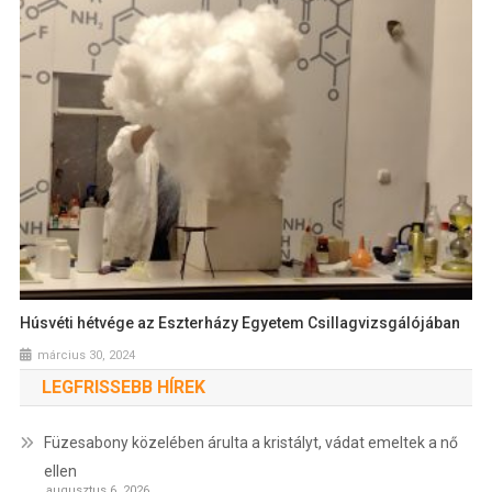
Húsvéti hétvége az Eszterházy Egyetem Csillagvizsgálójában
március 30, 2024
LEGFRISSEBB HÍREK
Füzesabony közelében árulta a kristályt, vádat emeltek a nő
ellen
augusztus 6, 2026