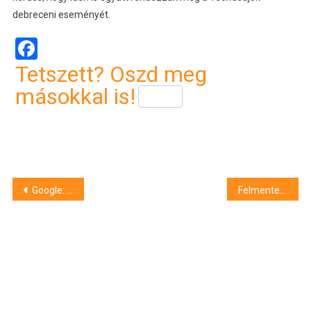
debreceni eseményét.
Facebook
Tetszett? Oszd meg
másokkal is!
Bejegyzés
Google: élen járnak a magyarok az internetezésben
Felmentették a hűtlen kezelés vádja alól Nyírbogdány polgármesterét
navigáció