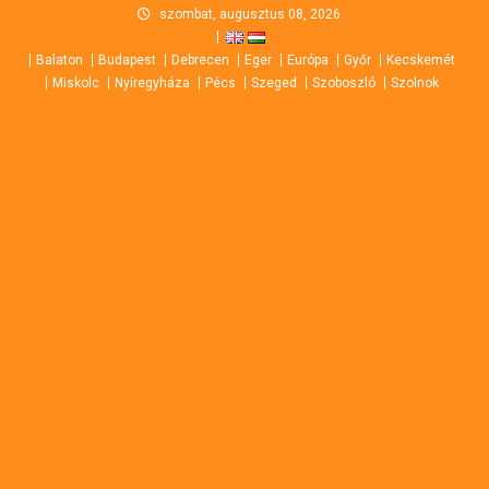
Skip
szombat, augusztus 08, 2026
to
Balaton
Budapest
Debrecen
Eger
Európa
Győr
Kecskemét
content
Miskolc
Nyíregyháza
Pécs
Szeged
Szoboszló
Szolnok