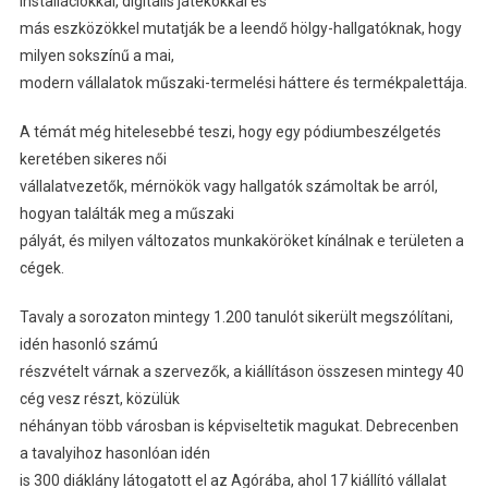
installációkkal, digitális játékokkal és
más eszközökkel mutatják be a leendő hölgy-hallgatóknak, hogy
milyen sokszínű a mai,
modern vállalatok műszaki-termelési háttere és termékpalettája.
A témát még hitelesebbé teszi, hogy egy pódiumbeszélgetés
keretében sikeres női
vállalatvezetők, mérnökök vagy hallgatók számoltak be arról,
hogyan találták meg a műszaki
pályát, és milyen változatos munkaköröket kínálnak e területen a
cégek.
Tavaly a sorozaton mintegy 1.200 tanulót sikerült megszólítani,
idén hasonló számú
részvételt várnak a szervezők, a kiállításon összesen mintegy 40
cég vesz részt, közülük
néhányan több városban is képviseltetik magukat. Debrecenben
a tavalyihoz hasonlóan idén
is 300 diáklány látogatott el az Agórába, ahol 17 kiállító vállalat