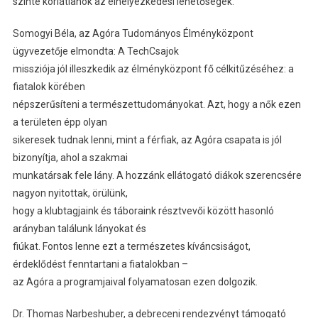
szinte korlátlanok az elhelyezkedési lehetőségek.”
Somogyi Béla, az Agóra Tudományos Élményközpont
ügyvezetője elmondta: A TechCsajok
missziója jól illeszkedik az élményközpont fő célkitűzéséhez: a
fiatalok körében
népszerűsíteni a természettudományokat. Azt, hogy a nők ezen
a területen épp olyan
sikeresek tudnak lenni, mint a férfiak, az Agóra csapata is jól
bizonyítja, ahol a szakmai
munkatársak fele lány. A hozzánk ellátogató diákok szerencsére
nagyon nyitottak, örülünk,
hogy a klubtagjaink és táboraink résztvevői között hasonló
arányban találunk lányokat és
fiúkat. Fontos lenne ezt a természetes kíváncsiságot,
érdeklődést fenntartani a fiatalokban –
az Agóra a programjaival folyamatosan ezen dolgozik.
Dr. Thomas Narbeshuber, a debreceni rendezvényt támogató