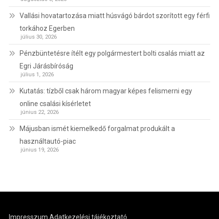
Vallási hovatartozása miatt húsvágó bárdot szorított egy férfi
torkához Egerben
július 30, 2026
Pénzbüntetésre ítélt egy polgármestert bolti csalás miatt az
Egri Járásbíróság
július 1, 2026
Kutatás: tízből csak három magyar képes felismerni egy
online csalási kísérletet
június 22, 2026
Májusban ismét kiemelkedő forgalmat produkált a
használtautó-piac
június 19, 2026
Impresszum
Adatkezelési tájékoztató