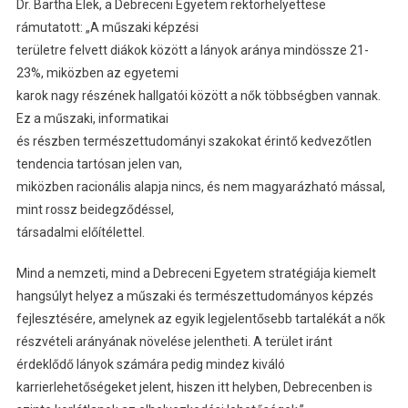
Dr. Bartha Elek, a Debreceni Egyetem rektorhelyettese
rámutatott: „A műszaki képzési
területre felvett diákok között a lányok aránya mindössze 21-
23%, miközben az egyetemi
karok nagy részének hallgatói között a nők többségben vannak.
Ez a műszaki, informatikai
és részben természettudományi szakokat érintő kedvezőtlen
tendencia tartósan jelen van,
miközben racionális alapja nincs, és nem magyarázható mással,
mint rossz beidegződéssel,
társadalmi előítélettel.
Mind a nemzeti, mind a Debreceni Egyetem stratégiája kiemelt
hangsúlyt helyez a műszaki és természettudományos képzés
fejlesztésére, amelynek az egyik legjelentősebb tartalékát a nők
részvételi arányának növelése jelentheti. A terület iránt
érdeklődő lányok számára pedig mindez kiváló
karrierlehetőségeket jelent, hiszen itt helyben, Debrecenben is