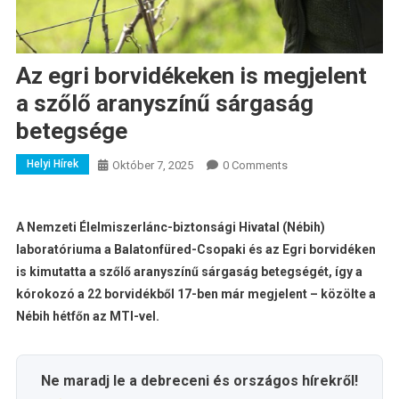
Az egri borvidékeken is megjelent
a szőlő aranyszínű sárgaság
betegsége
Helyi Hírek
Október 7, 2025
0 Comments
A Nemzeti Élelmiszerlánc-biztonsági Hivatal (Nébih)
laboratóriuma a Balatonfüred-Csopaki és az Egri borvidéken
is kimutatta a szőlő aranyszínű sárgaság betegségét, így a
kórokozó a 22 borvidékből 17-ben már megjelent – közölte a
Nébih hétfőn az MTI-vel.
Ne maradj le a debreceni és országos hírekről!