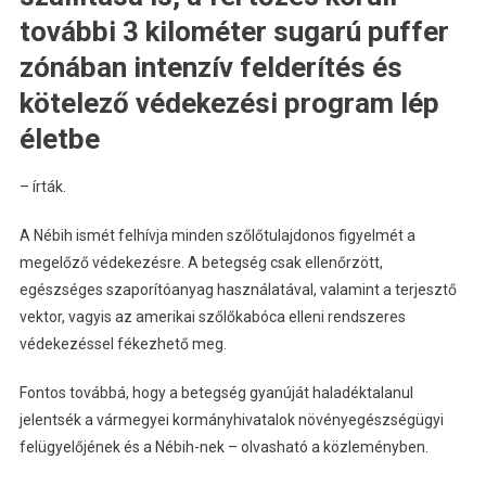
további 3 kilométer sugarú puffer
zónában intenzív felderítés és
kötelező védekezési program lép
életbe
– írták.
A Nébih ismét felhívja minden szőlőtulajdonos figyelmét a
megelőző védekezésre. A betegség csak ellenőrzött,
egészséges szaporítóanyag használatával, valamint a terjesztő
vektor, vagyis az amerikai szőlőkabóca elleni rendszeres
védekezéssel fékezhető meg.
Fontos továbbá, hogy a betegség gyanúját haladéktalanul
jelentsék a vármegyei kormányhivatalok növényegészségügyi
felügyelőjének és a Nébih-nek – olvasható a közleményben.