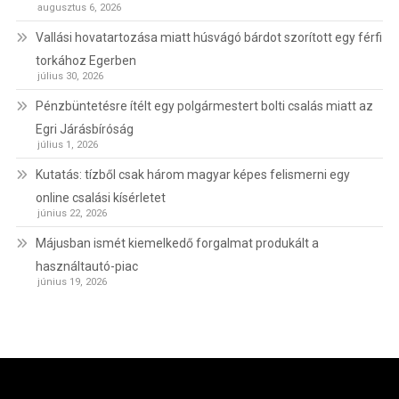
augusztus 6, 2026
Vallási hovatartozása miatt húsvágó bárdot szorított egy férfi
torkához Egerben
július 30, 2026
Pénzbüntetésre ítélt egy polgármestert bolti csalás miatt az
Egri Járásbíróság
július 1, 2026
Kutatás: tízből csak három magyar képes felismerni egy
online csalási kísérletet
június 22, 2026
Májusban ismét kiemelkedő forgalmat produkált a
használtautó-piac
június 19, 2026