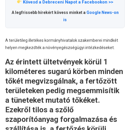
Kövesd a Debreceni Napot a Facebookon >>
A legfrissebb hírekért kövess minket a
Google News-on
is
A területileg illetékes kormányhivatalok szakemberei mindkét
helyen megkezdték a növényegészségügyi intézkedéseket.
Az érintett ültetvények körül 1
kilométeres sugarú körben minden
tőkét megvizsgálnak, a fertőzött
területeken pedig megsemmisítik
a tüneteket mutató tőkéket.
Ezekről tilos a szőlő
szaporítóanyag forgalmazása és
szállítása is, a fertőzés körüli