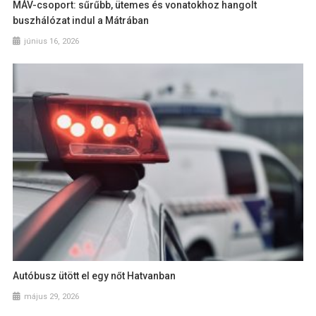
MÁV-csoport: sűrűbb, ütemes és vonatokhoz hangolt
buszhálózat indul a Mátrában
június 16, 2026
Autóbusz ütött el egy nőt Hatvanban
május 29, 2026