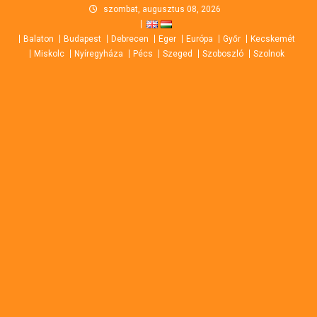
Skip
szombat, augusztus 08, 2026
to
Balaton
Budapest
Debrecen
Eger
Európa
Győr
Kecskemét
content
Miskolc
Nyíregyháza
Pécs
Szeged
Szoboszló
Szolnok