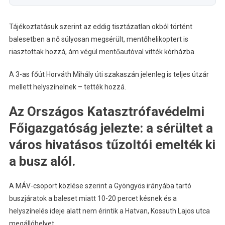
Tájékoztatásuk szerint az eddig tisztázatlan okból történt
balesetben a nő súlyosan megsérült, mentőhelikoptert is
riasztottak hozzá, ám végül mentőautóval vitték kórházba.
A 3-as főút Horváth Mihály úti szakaszán jelenleg is teljes útzár
mellett helyszínelnek – tették hozzá.
Az Országos Katasztrófavédelmi
Főigazgatóság jelezte: a sérültet a
város hivatásos tűzoltói emelték ki
a busz alól.
A MÁV-csoport közlése szerint a Gyöngyös irányába tartó
buszjáratok a baleset miatt 10-20 percet késnek és a
helyszínelés ideje alatt nem érintik a Hatvan, Kossuth Lajos utca
megállóhelyet.