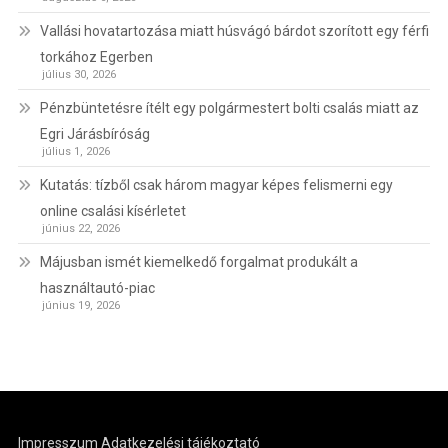
Vallási hovatartozása miatt húsvágó bárdot szorított egy férfi
torkához Egerben
július 30, 2026
Pénzbüntetésre ítélt egy polgármestert bolti csalás miatt az
Egri Járásbíróság
július 1, 2026
Kutatás: tízből csak három magyar képes felismerni egy
online csalási kísérletet
június 22, 2026
Májusban ismét kiemelkedő forgalmat produkált a
használtautó-piac
június 19, 2026
Impresszum
Adatkezelési tájékoztató