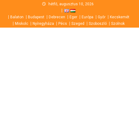
Skip
hétfő, augusztus 10, 2026
to
Balaton
Budapest
Debrecen
Eger
Európa
Győr
Kecskemét
content
Miskolc
Nyíregyháza
Pécs
Szeged
Szoboszló
Szolnok