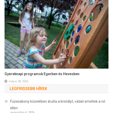
Gyereknapi programok Egerben és Hevesben
május 28, 2026
LEGFRISSEBB HÍREK
Füzesabony közelében árulta a kristályt, vádat emeltek a nő
ellen
augusztus 6, 2026