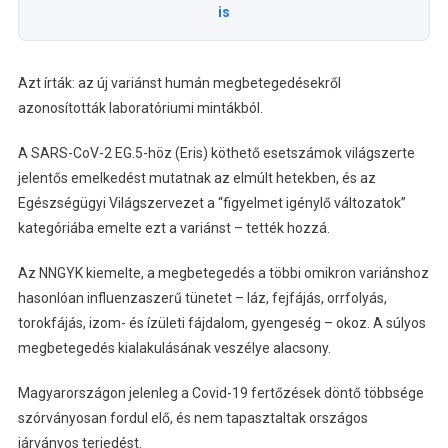
is
Azt írták: az új variánst humán megbetegedésekről
azonosították laboratóriumi mintákból.
A SARS-CoV-2 EG.5-höz (Eris) köthető esetszámok világszerte
jelentős emelkedést mutatnak az elmúlt hetekben, és az
Egészségügyi Világszervezet a “figyelmet igénylő változatok”
kategóriába emelte ezt a variánst – tették hozzá.
Az NNGYK kiemelte, a megbetegedés a többi omikron variánshoz
hasonlóan influenzaszerű tünetet – láz, fejfájás, orrfolyás,
torokfájás, izom- és ízületi fájdalom, gyengeség – okoz. A súlyos
megbetegedés kialakulásának veszélye alacsony.
Magyarországon jelenleg a Covid-19 fertőzések döntő többsége
szórványosan fordul elő, és nem tapasztaltak országos
járványos terjedést.