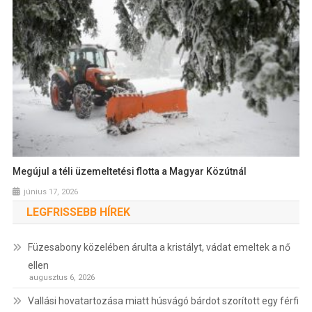
Megújul a téli üzemeltetési flotta a Magyar Közútnál
június 17, 2026
LEGFRISSEBB HÍREK
Füzesabony közelében árulta a kristályt, vádat emeltek a nő
ellen
augusztus 6, 2026
Vallási hovatartozása miatt húsvágó bárdot szorított egy férfi