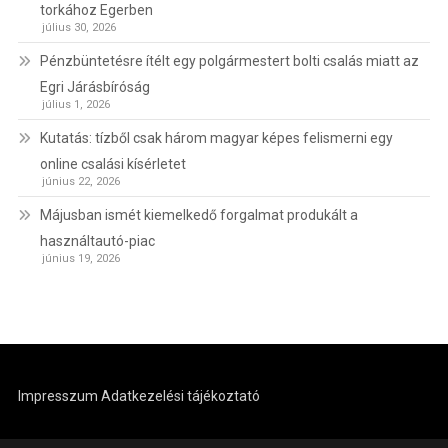
torkához Egerben
július 30, 2026
Pénzbüntetésre ítélt egy polgármestert bolti csalás miatt az
Egri Járásbíróság
július 1, 2026
Kutatás: tízből csak három magyar képes felismerni egy
online csalási kísérletet
június 22, 2026
Májusban ismét kiemelkedő forgalmat produkált a
használtautó-piac
június 19, 2026
Impresszum
Adatkezelési tájékoztató