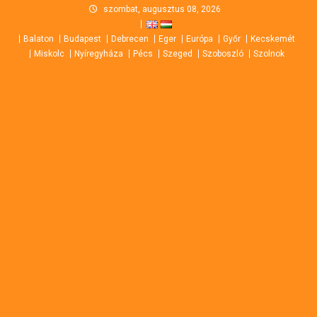
Skip
szombat, augusztus 08, 2026
to
Balaton
Budapest
Debrecen
Eger
Európa
Győr
Kecskemét
content
Miskolc
Nyíregyháza
Pécs
Szeged
Szoboszló
Szolnok