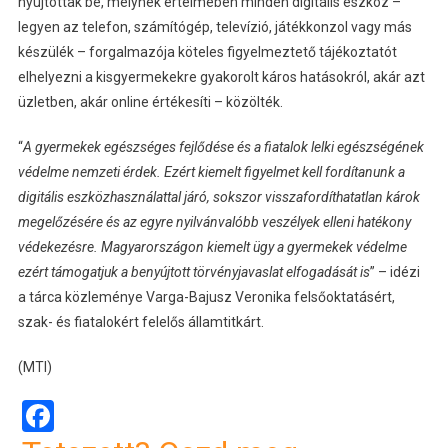
nyújtottak be, melynek értelmében minden digitális eszköz –
legyen az telefon, számítógép, televízió, játékkonzol vagy más
készülék – forgalmazója köteles figyelmeztető tájékoztatót
elhelyezni a kisgyermekekre gyakorolt káros hatásokról, akár azt
üzletben, akár online értékesíti – közölték.
“
A gyermekek egészséges fejlődése és a fiatalok lelki egészségének
védelme nemzeti érdek. Ezért kiemelt figyelmet kell fordítanunk a
digitális eszközhasználattal járó, sokszor visszafordíthatatlan károk
megelőzésére és az egyre nyilvánvalóbb veszélyek elleni hatékony
védekezésre. Magyarországon kiemelt ügy a gyermekek védelme
ezért támogatjuk a benyújtott törvényjavaslat elfogadását is
” – idézi
a tárca közleménye Varga-Bajusz Veronika felsőoktatásért,
szak- és fiatalokért felelős államtitkárt.
(MTI)
Facebook