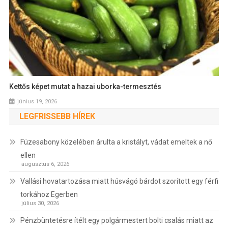
Kettős képet mutat a hazai uborka-termesztés
június 19, 2026
LEGFRISSEBB HÍREK
Füzesabony közelében árulta a kristályt, vádat emeltek a nő
ellen
augusztus 6, 2026
Vallási hovatartozása miatt húsvágó bárdot szorított egy férfi
torkához Egerben
július 30, 2026
Pénzbüntetésre ítélt egy polgármestert bolti csalás miatt az