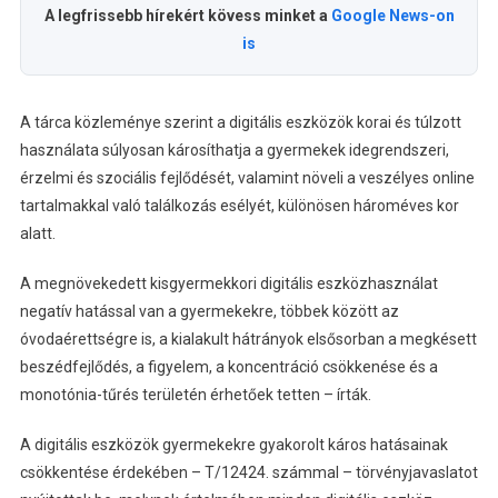
A legfrissebb hírekért kövess minket a
Google News-on
is
A tárca közleménye szerint a digitális eszközök korai és túlzott
használata súlyosan károsíthatja a gyermekek idegrendszeri,
érzelmi és szociális fejlődését, valamint növeli a veszélyes online
tartalmakkal való találkozás esélyét, különösen hároméves kor
alatt.
A megnövekedett kisgyermekkori digitális eszközhasználat
negatív hatással van a gyermekekre, többek között az
óvodaérettségre is, a kialakult hátrányok elsősorban a megkésett
beszédfejlődés, a figyelem, a koncentráció csökkenése és a
monotónia-tűrés területén érhetőek tetten – írták.
A digitális eszközök gyermekekre gyakorolt káros hatásainak
csökkentése érdekében – T/12424. számmal – törvényjavaslatot