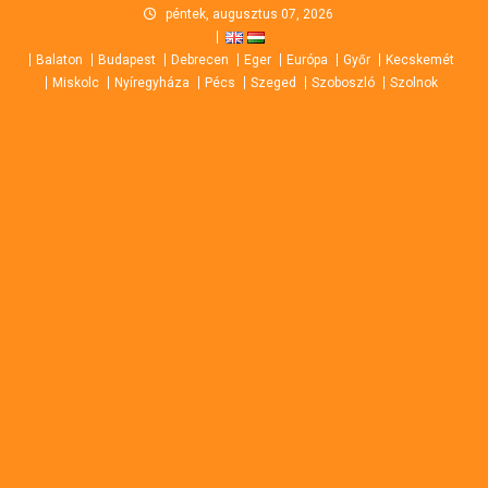
Skip
péntek, augusztus 07, 2026
to
Balaton
Budapest
Debrecen
Eger
Európa
Győr
Kecskemét
content
Miskolc
Nyíregyháza
Pécs
Szeged
Szoboszló
Szolnok