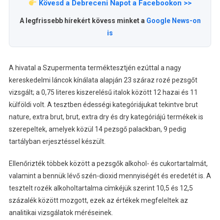
Kövesd a Debreceni Napot a Facebookon >>
A legfrissebb hírekért kövess minket a
Google News-on
is
A hivatal a Szupermenta terméktesztjén ezúttal a nagy
kereskedelmi láncok kínálata alapján 23 száraz rozé pezsgőt
vizsgált; a 0,75 literes kiszerelésű italok között 12 hazai és 11
külföldi volt. A tesztben édességi kategóriájukat tekintve brut
nature, extra brut, brut, extra dry és dry kategóriájú termékek is
szerepeltek, amelyek közül 14 pezsgő palackban, 9 pedig
tartályban erjesztéssel készült.
Ellenőrizték többek között a pezsgők alkohol- és cukortartalmát,
valamint a bennük lévő szén-dioxid mennyiségét és eredetét is. A
tesztelt rozék alkoholtartalma címkéjük szerint 10,5 és 12,5
százalék között mozgott, ezek az értékek megfeleltek az
analitikai vizsgálatok méréseinek.