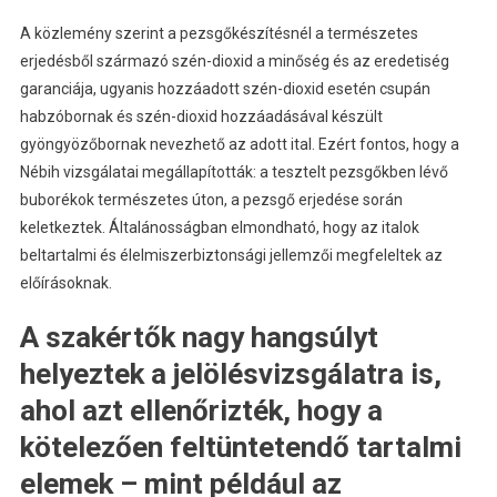
A közlemény szerint a pezsgőkészítésnél a természetes
erjedésből származó szén-dioxid a minőség és az eredetiség
garanciája, ugyanis hozzáadott szén-dioxid esetén csupán
habzóbornak és szén-dioxid hozzáadásával készült
gyöngyözőbornak nevezhető az adott ital. Ezért fontos, hogy a
Nébih vizsgálatai megállapították: a tesztelt pezsgőkben lévő
buborékok természetes úton, a pezsgő erjedése során
keletkeztek. Általánosságban elmondható, hogy az italok
beltartalmi és élelmiszerbiztonsági jellemzői megfeleltek az
előírásoknak.
A szakértők nagy hangsúlyt
helyeztek a jelölésvizsgálatra is,
ahol azt ellenőrizték, hogy a
kötelezően feltüntetendő tartalmi
elemek – mint például az