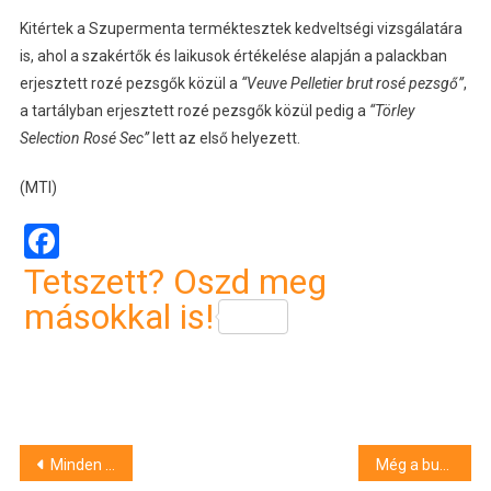
Kitértek a Szupermenta terméktesztek kedveltségi vizsgálatára
is, ahol a szakértők és laikusok értékelése alapján a palackban
erjesztett rozé pezsgők közül a
“Veuve Pelletier brut rosé pezsgő”
,
a tartályban erjesztett rozé pezsgők közül pedig a
“Törley
Selection Rosé Sec”
lett az első helyezett.
(MTI)
Facebook
Tetszett? Oszd meg
másokkal is!
Bejegyzés
Minden fenyőfajból bőséges kínállattal várják a vásárlókat a hazai termelők
Még a buborékokat is megvizsgálta – mit mutatott a Szupermenta rozé pezsgőtesztje?