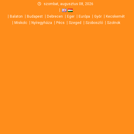
Skip
szombat, augusztus 08, 2026
to
Balaton
Budapest
Debrecen
Eger
Európa
Győr
Kecskemét
content
Miskolc
Nyíregyháza
Pécs
Szeged
Szoboszló
Szolnok