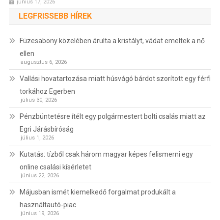
június 17, 2026
LEGFRISSEBB HÍREK
Füzesabony közelében árulta a kristályt, vádat emeltek a nő
ellen
augusztus 6, 2026
Vallási hovatartozása miatt húsvágó bárdot szorított egy férfi
torkához Egerben
július 30, 2026
Pénzbüntetésre ítélt egy polgármestert bolti csalás miatt az
Egri Járásbíróság
július 1, 2026
Kutatás: tízből csak három magyar képes felismerni egy
online csalási kísérletet
június 22, 2026
Májusban ismét kiemelkedő forgalmat produkált a
használtautó-piac
június 19, 2026