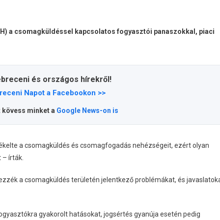
VH) a csomagküldéssel kapcsolatos fogyasztói panaszokkal, piaci
ebreceni és országos hírekről!
receni Napot a Facebookon >>
t kövess minket a
Google News-on is
zékelte a csomagküldés és csomagfogadás nehézségeit, ezért olyan
– írták.
ezzék a csomagküldés területén jelentkező problémákat, és javaslatok
fogyasztókra gyakorolt hatásokat, jogsértés gyanúja esetén pedig