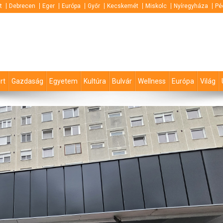
t
Debrecen
Eger
Európa
Győr
Kecskemét
Miskolc
Nyíregyháza
Pé
rt
Gazdaság
Egyetem
Kultúra
Bulvár
Wellness
Európa
Világ