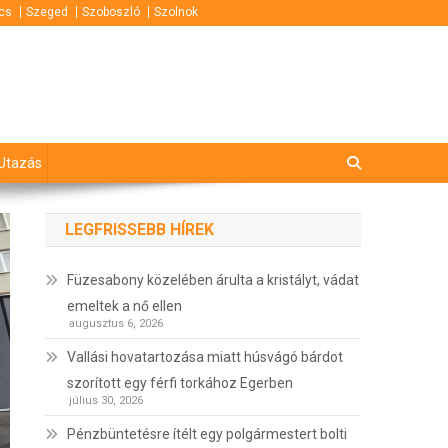
cs
Szeged
Szoboszló
Szolnok
Utazás
LEGFRISSEBB HÍREK
Füzesabony közelében árulta a kristályt, vádat
emeltek a nő ellen
augusztus 6, 2026
Vallási hovatartozása miatt húsvágó bárdot
szorított egy férfi torkához Egerben
július 30, 2026
Pénzbüntetésre ítélt egy polgármestert bolti