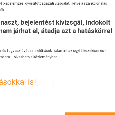
piacelemzés, gyorsított ágazati vizsgálat, illetve a szankcionálás
ték.
szt, bejelentést kivizsgál, indokolt
nem járhat el, átadja azt a hatáskörrel
ogi és fogyasztóvédelmi előírások, valamint az ügyfélkezelésre és -
tására – olvasható a közleményben.
sokkal is!