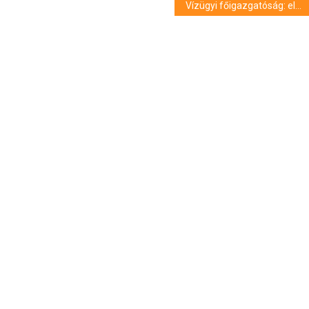
Vízügyi főigazgatóság: elsőfokú készültségben a jégtörő hajók