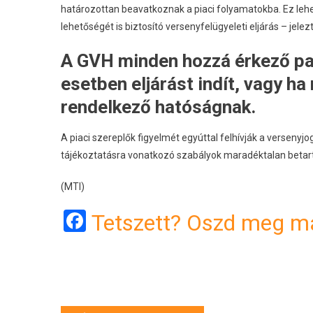
határozottan beavatkoznak a piaci folyamatokba. Ez lehet 
lehetőségét is biztosító versenyfelügyeleti eljárás – jelez
A GVH minden hozzá érkező pana
esetben eljárást indít, vagy ha 
rendelkező hatóságnak.
A piaci szereplők figyelmét egyúttal felhívják a versenyj
tájékoztatásra vonatkozó szabályok maradéktalan betar
(MTI)
Facebook
Tetszett? Oszd meg má