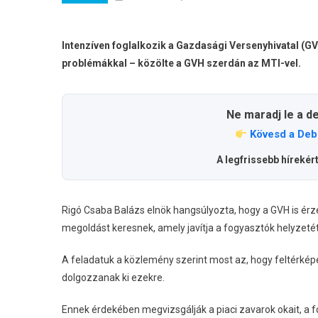
Intenzíven foglalkozik a Gazdasági Versenyhivatal (G
problémákkal – közölte a GVH szerdán az MTI-vel.
Ne maradj le a d
Kövesd a Deb
A legfrissebb hírekér
Rigó Csaba Balázs elnök hangsúlyozta, hogy a GVH is ér
megoldást keresnek, amely javítja a fogyasztók helyzetét 
A feladatuk a közlemény szerint most az, hogy feltérkép
dolgozzanak ki ezekre.
Ennek érdekében megvizsgálják a piaci zavarok okait, a 