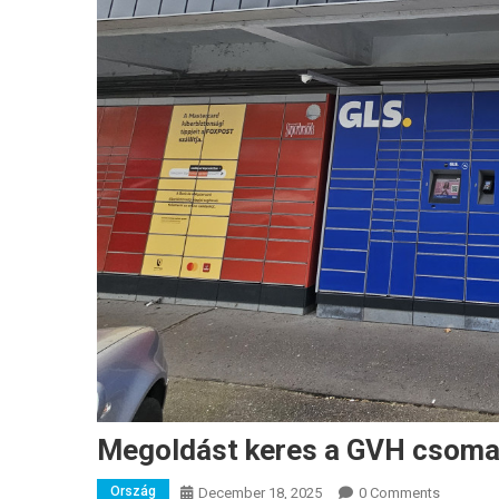
Megoldást keres a GVH csoma
Ország
December 18, 2025
0 Comments