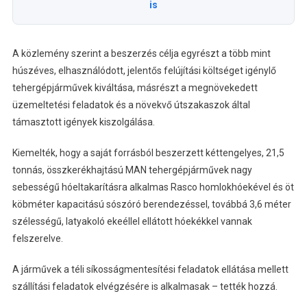
is
A közlemény szerint a beszerzés célja egyrészt a több mint
húszéves, elhasználódott, jelentős felújítási költséget igénylő
tehergépjárművek kiváltása, másrészt a megnövekedett
üzemeltetési feladatok és a növekvő útszakaszok által
támasztott igények kiszolgálása.
Kiemelték, hogy a saját forrásból beszerzett kéttengelyes, 21,5
tonnás, összkerékhajtású MAN tehergépjárművek nagy
sebességű hóeltakarításra alkalmas Rasco homlokhóekével és öt
köbméter kapacitású sószóró berendezéssel, továbbá 3,6 méter
szélességű, latyakoló ekeéllel ellátott hóekékkel vannak
felszerelve.
A járművek a téli síkosságmentesítési feladatok ellátása mellett
szállítási feladatok elvégzésére is alkalmasak – tették hozzá.