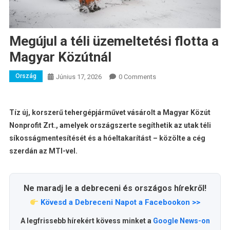
Megújul a téli üzemeltetési flotta a
Magyar Közútnál
Ország
Június 17, 2026
0 Comments
Tíz új, korszerű tehergépjárművet vásárolt a Magyar Közút
Nonprofit Zrt., amelyek országszerte segíthetik az utak téli
síkosságmentesítését és a hóeltakarítást – közölte a cég
szerdán az MTI-vel.
Ne maradj le a debreceni és országos hírekről!
Kövesd a Debreceni Napot a Facebookon >>
A legfrissebb hírekért kövess minket a
Google News-on