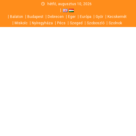
Skip
hétfő, augusztus 10, 2026
to
Balaton
Budapest
Debrecen
Eger
Európa
Győr
Kecskemét
content
Miskolc
Nyíregyháza
Pécs
Szeged
Szoboszló
Szolnok