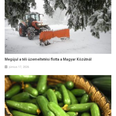
Megújul a téli üzemeltetési flotta a Magyar Közútnál
június 17, 2026