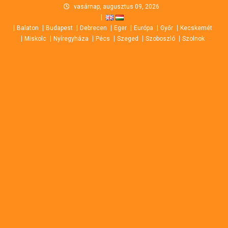
Skip
vasárnap, augusztus 09, 2026
to
Balaton
Budapest
Debrecen
Eger
Európa
Győr
Kecskemét
content
Miskolc
Nyíregyháza
Pécs
Szeged
Szoboszló
Szolnok