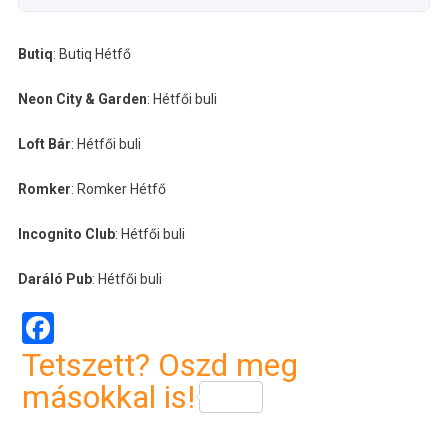
Butiq
: Butiq Hétfő
Neon City & Garden
: Hétfői buli
Loft Bár
: Hétfői buli
Romker
: Romker Hétfő
Incognito Club
: Hétfői buli
Daráló Pub
: Hétfői buli
Facebook
Tetszett? Oszd meg
másokkal is!