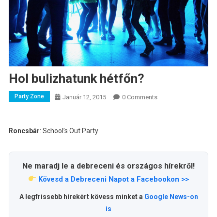
Hol bulizhatunk hétfőn?
Party Zone
Január 12, 2015
0 Comments
Roncsbár
: School’s Out Party
Ne maradj le a debreceni és országos hírekről!
Kövesd a Debreceni Napot a Facebookon >>
A legfrissebb hírekért kövess minket a
Google News-on
is