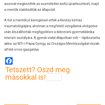
azonnal megkezdték az eszméletlen kisfiú újraélesztését, majd
a mentők stabilizálták az állapotát.
A fiút a mentők jó keringéssel vitték a Kenézy kórház
traumatológiájára, ahonnan a megfelelő vizsgálatok elvégzése
után átszállították megfigyelésre a debreceni gyermekklinika
intenzív osztályára. A gyerek stabil állapotban volt – tájékoztatta
akkor az MTI-t Pápai György, az Országos Mentőszolgálat észak-
alföldi orvos igazgatója.
Facebook
Tetszett? Oszd meg
másokkal is!