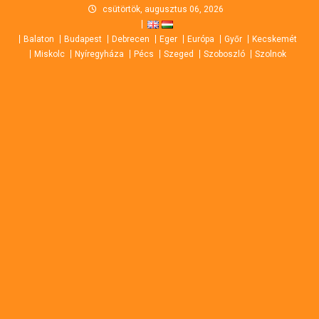
Skip
csütörtök, augusztus 06, 2026
to
Balaton
Budapest
Debrecen
Eger
Európa
Győr
Kecskemét
content
Miskolc
Nyíregyháza
Pécs
Szeged
Szoboszló
Szolnok