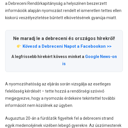
a Debreceni Rendőrkapitányság a helyszínen beszerzett
információk alapján nyomozást rendelt el ismeretlen tettes ellen
kiskorú veszélyeztetése bűntett elkövetésének gyanúja miatt.
Ne maradj le a debreceni és országos hírekről!
Kövesd a Debreceni Napot a Facebookon >>
A legfrissebb hírekért kövess minket a
Google News-on
is
A nyomozóhatóság az eljárás során vizsgálja az esetleges
felelősség kérdését – tette hozzá a rendőrségi szóvivő
megjegyezve, hogy a nyomozás érdekeire tekintettel további
információt nem közölnek az ügyben.
Augusztus 20-án a fürdőzők figyeltek fel a debreceni strand
egyik medencéjének vizében lebegő gyerekre. Az úszómesterek