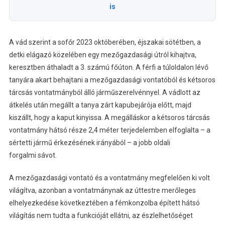
is
A vád szerint a sofőr 2023 októberében, éjszakai sötétben, a
detki elágazó közelében egy mezőgazdasági útról kihajtva,
keresztben áthaladt a 3. számú főúton. A férfi a túloldalon lévő
tanyára akart behajtani a mezőgazdasági vontatóból és kétsoros
tárcsás vontatmányból álló járműszerelvénnyel. A vádlott az
átkelés után megállt a tanya zárt kapubejárója előtt, majd
kiszállt, hogy a kaput kinyissa. A megálláskor a kétsoros tárcsás
vontatmány hátsó része 2,4 méter terjedelemben elfoglalta – a
sértetti jármű érkezésének irányából – a jobb oldali
forgalmi sávot.
A mezőgazdasági vontató és a vontatmány megfelelően ki volt
világítva, azonban a vontatmánynak az úttestre merőleges
elhelyezkedése következtében a fémkonzolba épített hátsó
világítás nem tudta a funkcióját ellátni, az észlelhetőséget