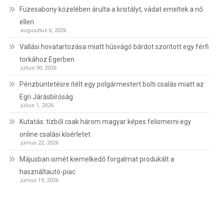
Füzesabony közelében árulta a kristályt, vádat emeltek a nő
ellen
augusztus 6, 2026
Vallási hovatartozása miatt húsvágó bárdot szorított egy férfi
torkához Egerben
július 30, 2026
Pénzbüntetésre ítélt egy polgármestert bolti csalás miatt az
Egri Járásbíróság
július 1, 2026
Kutatás: tízből csak három magyar képes felismerni egy
online csalási kísérletet
június 22, 2026
Májusban ismét kiemelkedő forgalmat produkált a
használtautó-piac
június 19, 2026