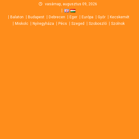
Skip
vasárnap, augusztus 09, 2026
to
Balaton
Budapest
Debrecen
Eger
Európa
Győr
Kecskemét
content
Miskolc
Nyíregyháza
Pécs
Szeged
Szoboszló
Szolnok