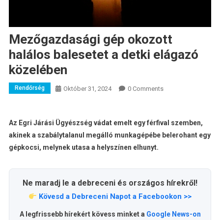
Mezőgazdasági gép okozott
halálos balesetet a detki elágazó
közelében
Rendőrség
Október 31, 2024
0 Comments
Az Egri Járási Ügyészség vádat emelt egy férfival szemben,
akinek a szabálytalanul megálló munkagépébe belerohant egy
gépkocsi, melynek utasa a helyszínen elhunyt.
Ne maradj le a debreceni és országos hírekről!
Kövesd a Debreceni Napot a Facebookon >>
A legfrissebb hírekért kövess minket a
Google News-on