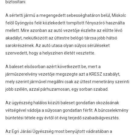
biztosítani.
A sértetti jármű a megengedett sebességhatáron belül, Miskolc
felől Gyöngyös felé közlekedett tompított fényszóró használta
mellett. Mire azonban az autó vezetője észlelte az előtte lévő
akadályt, nekiütközött az úttestre belógó tárcsa jobb hátsó
sarokrészének. Az autó utasa olyan súlyos sérüléseket
szenvedett, hogy a helyszínen életét vesztette.
A baleset elsősorban azért következett be, mert a
járműszerelvény vezetője megszegte azt a KRESZ szabályt,
mely szerint járművel megállni csak az úttest menetirány szerinti
jobb szélén, azzal párhuzamosan, egy sorban szabad.
Az ügyészség halálos közúti baleset gondatlan okozásának
vétségével vádolja a súlyosan gondatlan férfit. A bűncselekmény
büntetési tétele egy évtől öt évig terjedő szabadságvesztés.
Az Egri Járási Ügyészség most benyújtott vádiratában a