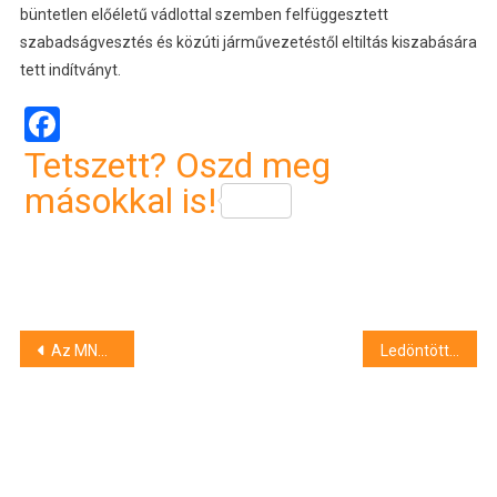
büntetlen előéletű vádlottal szemben felfüggesztett
szabadságvesztés és közúti járművezetéstől eltiltás kiszabására
tett indítványt.
Facebook
Tetszett? Oszd meg
másokkal is!
Bejegyzés
Az MNB 50 millió forintra bírságolta az OVB biztosítási ügynököt hiányos tájékoztatás miatt
Ledöntötte a Mikulás jégszobrot a kecskeméti főtéren, vádat emeltek a féri ellen
navigáció