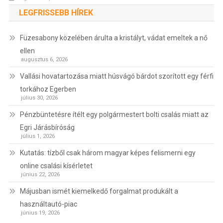
LEGFRISSEBB HÍREK
Füzesabony közelében árulta a kristályt, vádat emeltek a nő
ellen
augusztus 6, 2026
Vallási hovatartozása miatt húsvágó bárdot szorított egy férfi
torkához Egerben
július 30, 2026
Pénzbüntetésre ítélt egy polgármestert bolti csalás miatt az
Egri Járásbíróság
július 1, 2026
Kutatás: tízből csak három magyar képes felismerni egy
online csalási kísérletet
június 22, 2026
Májusban ismét kiemelkedő forgalmat produkált a
használtautó-piac
június 19, 2026