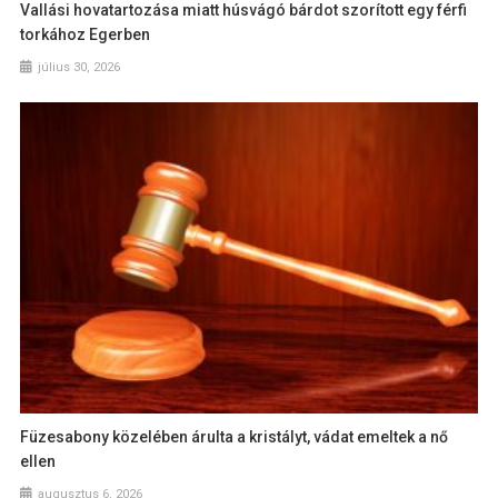
Vallási hovatartozása miatt húsvágó bárdot szorított egy férfi
torkához Egerben
július 30, 2026
Füzesabony közelében árulta a kristályt, vádat emeltek a nő
ellen
augusztus 6, 2026