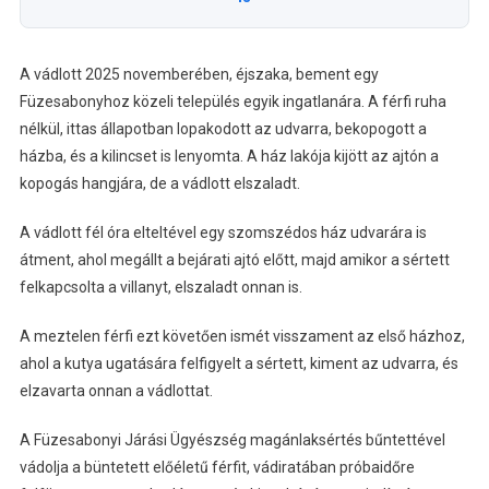
A vádlott 2025 novemberében, éjszaka, bement egy
Füzesabonyhoz közeli település egyik ingatlanára. A férfi ruha
nélkül, ittas állapotban lopakodott az udvarra, bekopogott a
házba, és a kilincset is lenyomta. A ház lakója kijött az ajtón a
kopogás hangjára, de a vádlott elszaladt.
A vádlott fél óra elteltével egy szomszédos ház udvarára is
átment, ahol megállt a bejárati ajtó előtt, majd amikor a sértett
felkapcsolta a villanyt, elszaladt onnan is.
A meztelen férfi ezt követően ismét visszament az első házhoz,
ahol a kutya ugatására felfigyelt a sértett, kiment az udvarra, és
elzavarta onnan a vádlottat.
A Füzesabonyi Járási Ügyészség magánlaksértés bűntettével
vádolja a büntetett előéletű férfit, vádiratában próbaidőre