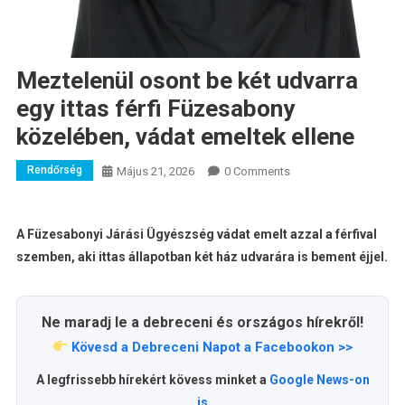
Meztelenül osont be két udvarra
egy ittas férfi Füzesabony
közelében, vádat emeltek ellene
Rendőrség
Május 21, 2026
0 Comments
A Füzesabonyi Járási Ügyészség vádat emelt azzal a férfival
szemben, aki ittas állapotban két ház udvarára is bement éjjel.
Ne maradj le a debreceni és országos hírekről!
Kövesd a Debreceni Napot a Facebookon >>
A legfrissebb hírekért kövess minket a
Google News-on
is