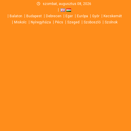
Skip
szombat, augusztus 08, 2026
to
Balaton
Budapest
Debrecen
Eger
Európa
Győr
Kecskemét
content
Miskolc
Nyíregyháza
Pécs
Szeged
Szoboszló
Szolnok