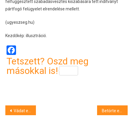
felfüggesztett szabadásvesztés kiszabására tett indítványt
pártfogó felügyelet elrendelése mellett.
(ugyeszseg.hu)
Kezdőkép: illusztráció.
Facebook
Tetszett? Oszd meg
másokkal is!
Bejegyzés
Vádat emeltek a fiú ellen, aki egy védekezésre képtelen lánnyal erőszakoskodott Kaposváron
Betörte egy soproni patika ajtaját, miután nem kapott nyugtatót egy ittas nő
navigáció