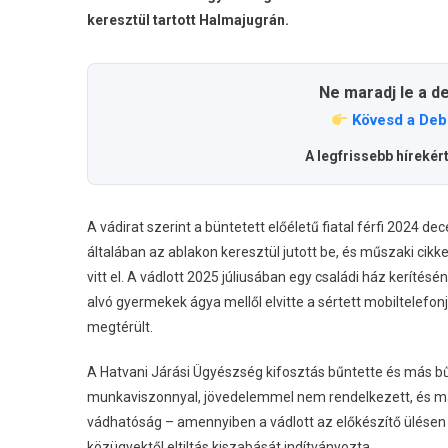
keresztül tartott Halmajugrán.
Ne maradj le a d
Kövesd a Deb
A legfrissebb hírekér
A vádirat szerint a büntetett előéletű fiatal férfi 2024
általában az ablakon keresztül jutott be, és műszaki cikke
vitt el. A vádlott 2025 júliusában egy családi ház kerítés
alvó gyermekek ágya mellől elvitte a sértett mobiltelefonj
megtérült.
A Hatvani Járási Ügyészség kifosztás bűntette és más b
munkaviszonnyal, jövedelemmel nem rendelkezett, és ma
vádhatóság – amennyiben a vádlott az előkészítő ülésen
közügyektől eltiltás kiszabását indítványozta.