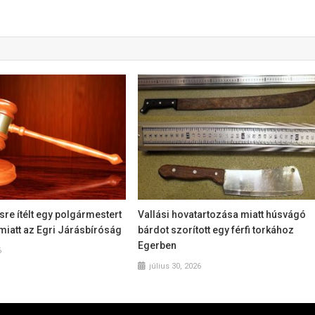
re ítélt egy polgármestert
Vallási hovatartozása miatt húsvágó
 miatt az Egri Járásbíróság
bárdot szorított egy férfi torkához
Egerben
6
július 30, 2026