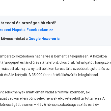
ebreceni és országos hírekről!
receni Napot a Facebookon >>
t kövess minket a
Google News-on is
 decemberétől kezdődően hat helyre is bement a településen. A házakba
t (fúrógépet és láncfűrészt), telefont, okos órát, fülhallgatót, hangszór
én mászott át, majd a nyitott ablakon keresztül a szobába bejutott, és az
át és SIM kártyáit. A 35.000 forint értékű készülék lefoglalással
űncselekmények miatt emelt vádat a férfival szemben, aki
gát vagyon elleni bűncselekmények elkövetéséből tartotta fenn. A
 bűnösségét beismeri – 4 év 6 hónap szabadságvesztés és 5 év