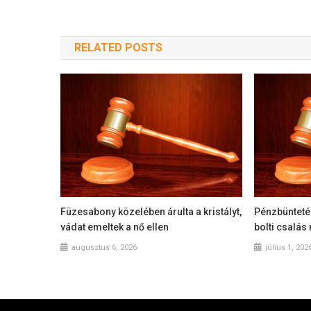
RELATED POSTS
Füzesabony közelében árulta a kristályt,
Pénzbüntetés
vádat emeltek a nő ellen
bolti csalás
augusztus 6, 2026
július 1, 202