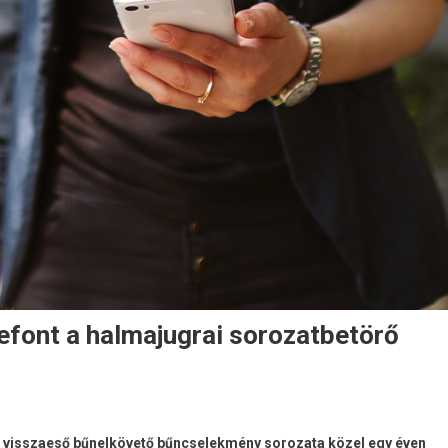
lefont a halmajugrai sorozatbetörő
ös visszaeső bűnelkövető bűncselekmény sorozata közel egy éven