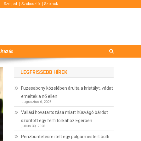
Szeged
Szoboszló
Szolnok
Utazás
LEGFRISSEBB HÍREK
Füzesabony közelében árulta a kristályt, vádat
emeltek a nő ellen
augusztus 6, 2026
Vallási hovatartozása miatt húsvágó bárdot
szorított egy férfi torkához Egerben
július 30, 2026
Pénzbüntetésre ítélt egy polgármestert bolti