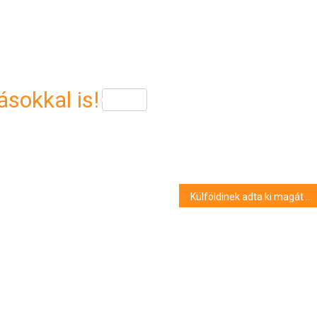
sokkal is!
Külföldinek adta ki magát a pécsi csaló, 150 ezer forintot csalt ki egy férfitól