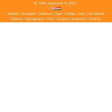
Skip
hétfő, augusztus 10, 2026
to
Balaton
Budapest
Debrecen
Eger
Európa
Győr
Kecskemét
content
Miskolc
Nyíregyháza
Pécs
Szeged
Szoboszló
Szolnok