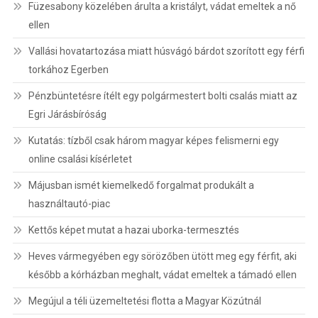
Füzesabony közelében árulta a kristályt, vádat emeltek a nő
ellen
Vallási hovatartozása miatt húsvágó bárdot szorított egy férfi
torkához Egerben
Pénzbüntetésre ítélt egy polgármestert bolti csalás miatt az
Egri Járásbíróság
Kutatás: tízből csak három magyar képes felismerni egy
online csalási kísérletet
Májusban ismét kiemelkedő forgalmat produkált a
használtautó-piac
Kettős képet mutat a hazai uborka-termesztés
Heves vármegyében egy sörözőben ütött meg egy férfit, aki
később a kórházban meghalt, vádat emeltek a támadó ellen
Megújul a téli üzemeltetési flotta a Magyar Közútnál