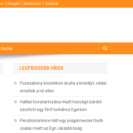
cs
Szeged
Szoboszló
Szolnok
Utazás
LEGFRISSEBB HÍREK
Füzesabony közelében árulta a kristályt, vádat
emeltek a nő ellen
Vallási hovatartozása miatt húsvágó bárdot
szorított egy férfi torkához Egerben
Pénzbüntetésre ítélt egy polgármestert bolti
csalás miatt az Egri Járásbíróság