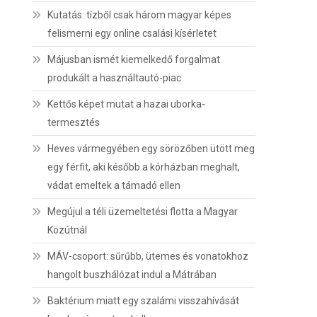
Kutatás: tízből csak három magyar képes
felismerni egy online csalási kísérletet
Májusban ismét kiemelkedő forgalmat
produkált a használtautó-piac
Kettős képet mutat a hazai uborka-
termesztés
Heves vármegyében egy sörözőben ütött meg
egy férfit, aki később a kórházban meghalt,
vádat emeltek a támadó ellen
Megújul a téli üzemeltetési flotta a Magyar
Közútnál
MÁV-csoport: sűrűbb, ütemes és vonatokhoz
hangolt buszhálózat indul a Mátrában
Baktérium miatt egy szalámi visszahívását