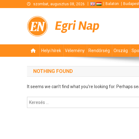
Skip
Balaton
Budapes
szombat, augusztus 08, 2026
to
content
Egri Nap
Helyi hírek
Vélemény
Rendőrség
Ország
Spo
NOTHING FOUND
It seems we can’t find what you’re looking for. Perhaps se
Keresés: