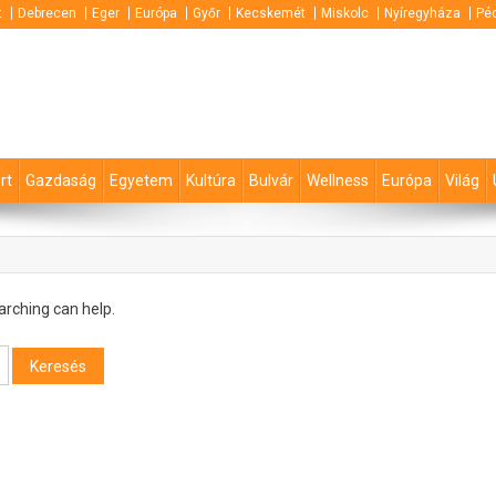
t
Debrecen
Eger
Európa
Győr
Kecskemét
Miskolc
Nyíregyháza
Pé
rt
Gazdaság
Egyetem
Kultúra
Bulvár
Wellness
Európa
Világ
arching can help.