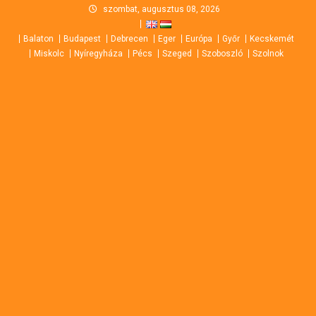
Skip
szombat, augusztus 08, 2026
to
Balaton
Budapest
Debrecen
Eger
Európa
Győr
Kecskemét
content
Miskolc
Nyíregyháza
Pécs
Szeged
Szoboszló
Szolnok