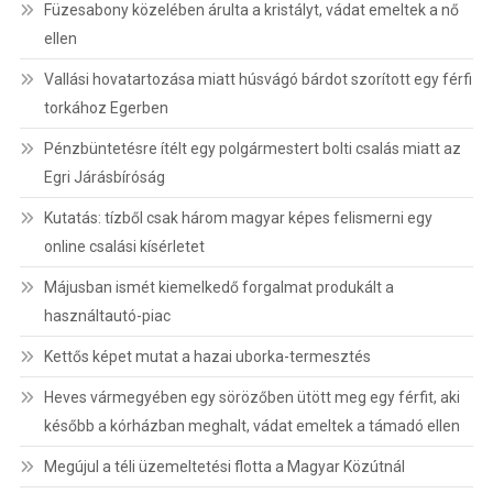
Füzesabony közelében árulta a kristályt, vádat emeltek a nő
ellen
Vallási hovatartozása miatt húsvágó bárdot szorított egy férfi
torkához Egerben
Pénzbüntetésre ítélt egy polgármestert bolti csalás miatt az
Egri Járásbíróság
Kutatás: tízből csak három magyar képes felismerni egy
online csalási kísérletet
Májusban ismét kiemelkedő forgalmat produkált a
használtautó-piac
Kettős képet mutat a hazai uborka-termesztés
Heves vármegyében egy sörözőben ütött meg egy férfit, aki
később a kórházban meghalt, vádat emeltek a támadó ellen
Megújul a téli üzemeltetési flotta a Magyar Közútnál