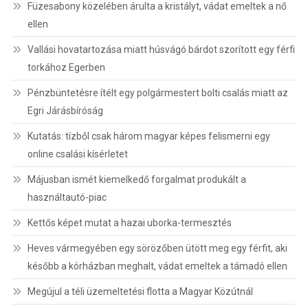
Füzesabony közelében árulta a kristályt, vádat emeltek a nő
ellen
Vallási hovatartozása miatt húsvágó bárdot szorított egy férfi
torkához Egerben
Pénzbüntetésre ítélt egy polgármestert bolti csalás miatt az
Egri Járásbíróság
Kutatás: tízből csak három magyar képes felismerni egy
online csalási kísérletet
Májusban ismét kiemelkedő forgalmat produkált a
használtautó-piac
Kettős képet mutat a hazai uborka-termesztés
Heves vármegyében egy sörözőben ütött meg egy férfit, aki
később a kórházban meghalt, vádat emeltek a támadó ellen
Megújul a téli üzemeltetési flotta a Magyar Közútnál