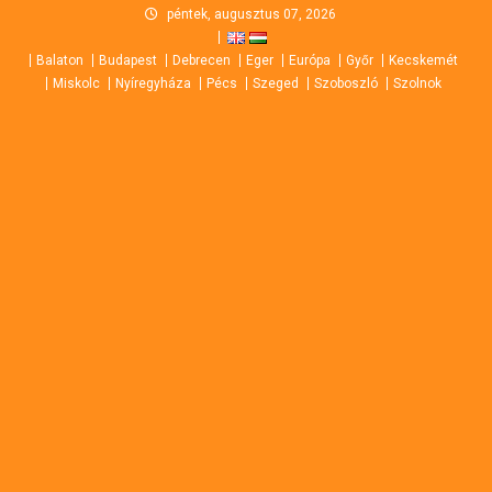
Skip
péntek, augusztus 07, 2026
to
Balaton
Budapest
Debrecen
Eger
Európa
Győr
Kecskemét
content
Miskolc
Nyíregyháza
Pécs
Szeged
Szoboszló
Szolnok